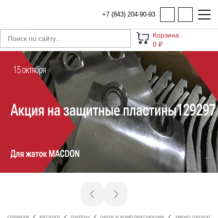
+7 (843) 204-90-93
Корзина
0 ₽
главная
каталог
группы
цепи и комплектующие
звено переходн