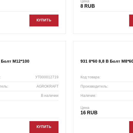
Цена
8 RUB
КУПИТЬ
 Болт М12*100
931 8*60 8,8 B Болт М8*6
:
УТ000012719
Код товара:
тель:
AGROKRAFT
Производитель:
В наличии
Наличие:
Цена
16 RUB
КУПИТЬ