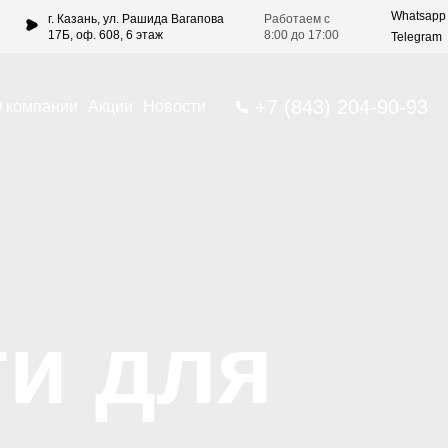
Whatsapp
г. Казань, ул. Рашида Вагапова
Работаем с
17Б, оф. 608, 6 этаж
8:00 до 17:00
Telegram
+7 (843) 204-90-93
 компании
Акции
Новости
ти для