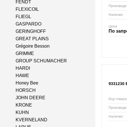
FENDT
Производи
FLEXICOIL
Наличие:
FLIEGL
GASPARDO
Цена
По запр
GERINGHOFF
GREAT PLAINS
Grégoire Besson
GRIMME
GROUP SCHUMACHER
HARDI
HAWE
Honey Bee
9331230 
HORSCH
JOHN DEERE
Код товара
KRONE
Производи
KUHN
Наличие:
KVERNELAND