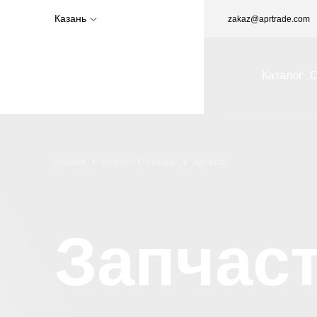
Казань
zakaz@aprtrade.com
Каталог
О
главная
каталог
бренды
agrokraft
Запчас