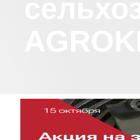
сельхо
AGROK