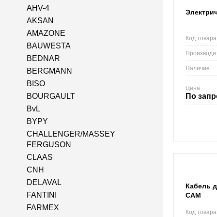
AHV-4
Электрич
AKSAN
AMAZONE
Код товара
BAUWESTA
Производи
BEDNAR
Наличие:
BERGMANN
BISO
Цена
По запр
BOURGAULT
BvL
BYPY
CHALLENGER/MASSEY
FERGUSON
CLAAS
CNH
DELAVAL
Кабель д
FANTINI
CAM
FARMEX
Код товара