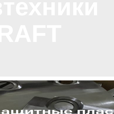
зтехники
RAFT