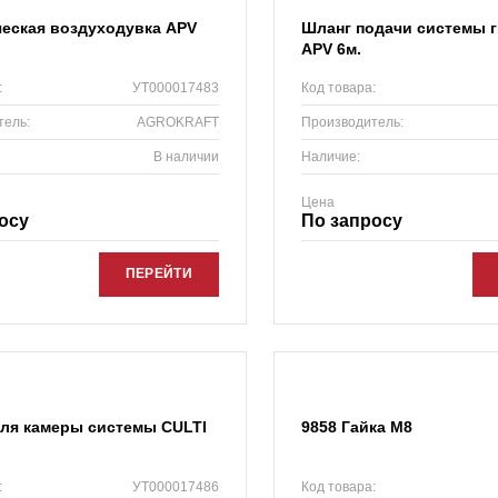
еская воздуходувка APV
Шланг подачи системы 
APV 6м.
:
УТ000017483
Код товара:
тель:
AGROKRAFT
Производитель:
В наличии
Наличие:
Цена
осу
По запросу
ПЕРЕЙТИ
ля камеры системы CULTI
9858 Гайка М8
:
УТ000017486
Код товара: