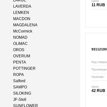
LARUE
Цена
11 RUB
LAVERDA
LEMKEN
MACDON
MAGDALENA
McCormick
NOMAD
OLIMAC
93112100
OROS
OVERUM
PENTA
Код товара
POTTINGER
Производи
ROPA
Наличие:
Salford
Цена
SAMPO
42 RUB
SILOKING
JF-Stoll
SUNFLOWER