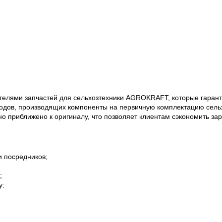
елями запчастей для сельхозтехники AGROKRAFT, которые гаранти
одов, производящих компоненты на первичную комплектацию сельх
но приближено к оригиналу, что позволяет клиентам сэкономить за
и посредников;
;
у;