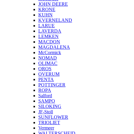
JOHN DEERE
KRONE
KUHN
KVERNELAND
LARUE
LAVERDA
LEMKEN
MACDON
MAGDALENA
McCormick
NOMAD
OLIMAC
OROS
OVERUM
PENTA
POTTINGER
ROPA
Salford
SAMPO
SILOKING
JF-Stoll
SUNFLOWER
TRIOLIET
Vermeer
WALTERSCHEID