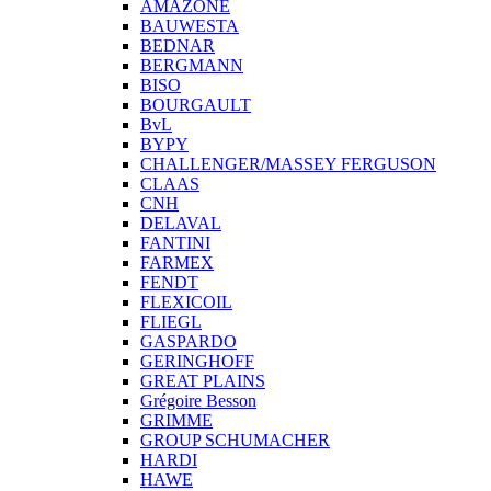
AMAZONE
BAUWESTA
BEDNAR
BERGMANN
BISO
BOURGAULT
BvL
BYPY
CHALLENGER/MASSEY FERGUSON
CLAAS
CNH
DELAVAL
FANTINI
FARMEX
FENDT
FLEXICOIL
FLIEGL
GASPARDO
GERINGHOFF
GREAT PLAINS
Grégoire Besson
GRIMME
GROUP SCHUMACHER
HARDI
HAWE