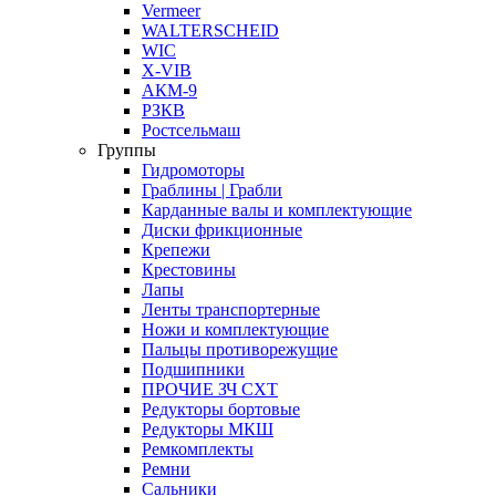
Vermeer
WALTERSCHEID
WIC
X-VIB
АКМ-9
РЗКВ
Ростсельмаш
Группы
Гидромоторы
Граблины | Грабли
Карданные валы и комплектующие
Диски фрикционные
Крепежи
Крестовины
Лапы
Ленты транспортерные
Ножи и комплектующие
Пальцы противорежущие
Подшипники
ПРОЧИЕ ЗЧ СХТ
Редукторы бортовые
Редукторы МКШ
Ремкомплекты
Ремни
Сальники