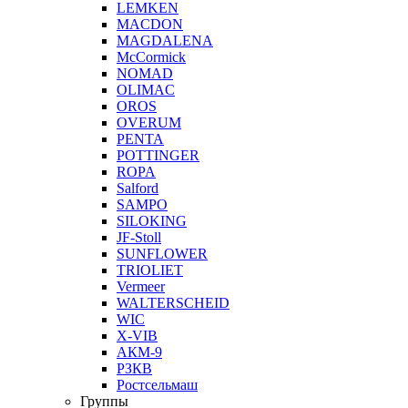
LEMKEN
MACDON
MAGDALENA
McCormick
NOMAD
OLIMAC
OROS
OVERUM
PENTA
POTTINGER
ROPA
Salford
SAMPO
SILOKING
JF-Stoll
SUNFLOWER
TRIOLIET
Vermeer
WALTERSCHEID
WIC
X-VIB
АКМ-9
РЗКВ
Ростсельмаш
Группы