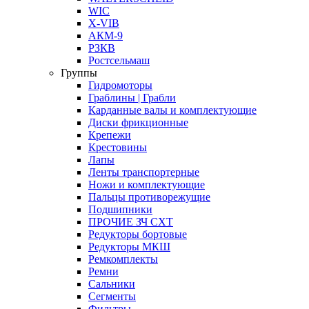
WIC
X-VIB
АКМ-9
РЗКВ
Ростсельмаш
Группы
Гидромоторы
Граблины | Грабли
Карданные валы и комплектующие
Диски фрикционные
Крепежи
Крестовины
Лапы
Ленты транспортерные
Ножи и комплектующие
Пальцы противорежущие
Подшипники
ПРОЧИЕ ЗЧ СХТ
Редукторы бортовые
Редукторы МКШ
Ремкомплекты
Ремни
Сальники
Сегменты
Фильтры