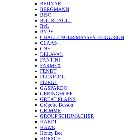
BEDNAR
BERGMANN
BISO
BOURGAULT
BvL
BYPY
CHALLENGER/MASSEY FERGUSON
CLAAS
CNH
DELAVAL
FANTINI
FARMEX
FENDT
FLEXICOIL
FLIEGL
GASPARDO
GERINGHOFF
GREAT PLAINS
Grégoire Besson
GRIMME
GROUP SCHUMACHER
HARDI
HAWE
Honey Bee
HORSCH