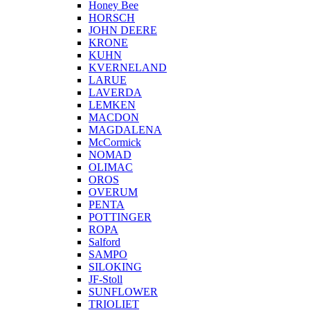
Honey Bee
HORSCH
JOHN DEERE
KRONE
KUHN
KVERNELAND
LARUE
LAVERDA
LEMKEN
MACDON
MAGDALENA
McCormick
NOMAD
OLIMAC
OROS
OVERUM
PENTA
POTTINGER
ROPA
Salford
SAMPO
SILOKING
JF-Stoll
SUNFLOWER
TRIOLIET