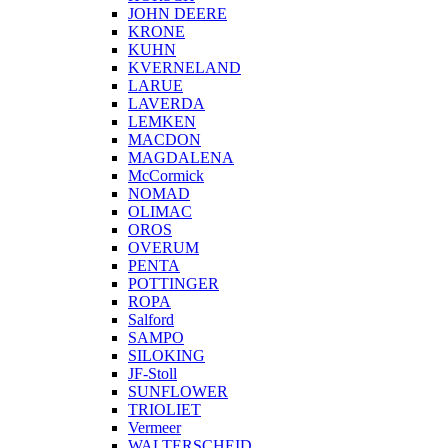
JOHN DEERE
KRONE
KUHN
KVERNELAND
LARUE
LAVERDA
LEMKEN
MACDON
MAGDALENA
McCormick
NOMAD
OLIMAC
OROS
OVERUM
PENTA
POTTINGER
ROPA
Salford
SAMPO
SILOKING
JF-Stoll
SUNFLOWER
TRIOLIET
Vermeer
WALTERSCHEID