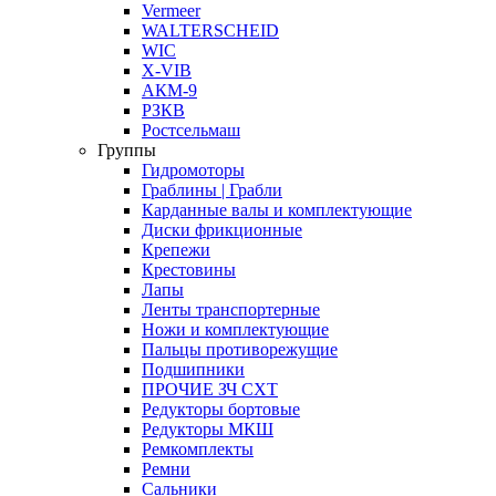
Vermeer
WALTERSCHEID
WIC
X-VIB
АКМ-9
РЗКВ
Ростсельмаш
Группы
Гидромоторы
Граблины | Грабли
Карданные валы и комплектующие
Диски фрикционные
Крепежи
Крестовины
Лапы
Ленты транспортерные
Ножи и комплектующие
Пальцы противорежущие
Подшипники
ПРОЧИЕ ЗЧ СХТ
Редукторы бортовые
Редукторы МКШ
Ремкомплекты
Ремни
Сальники