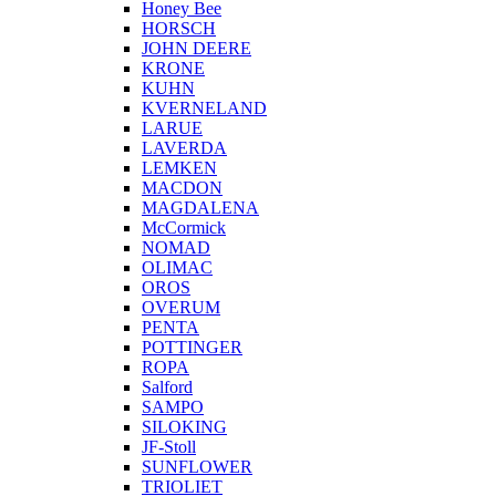
Honey Bee
HORSCH
JOHN DEERE
KRONE
KUHN
KVERNELAND
LARUE
LAVERDA
LEMKEN
MACDON
MAGDALENA
McCormick
NOMAD
OLIMAC
OROS
OVERUM
PENTA
POTTINGER
ROPA
Salford
SAMPO
SILOKING
JF-Stoll
SUNFLOWER
TRIOLIET