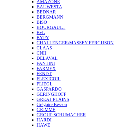
AMAZONE
BAUWESTA
BEDNAR
BERGMANN
BISO
BOURGAULT
BvL
BYPY
CHALLENGER/MASSEY FERGUSON
CLAAS
CNH
DELAVAL
FANTINI
FARMEX
FENDT
FLEXICOIL
FLIEGL
GASPARDO
GERINGHOFF
GREAT PLAINS
Grégoire Besson
GRIMME
GROUP SCHUMACHER
HARDI
HAWE