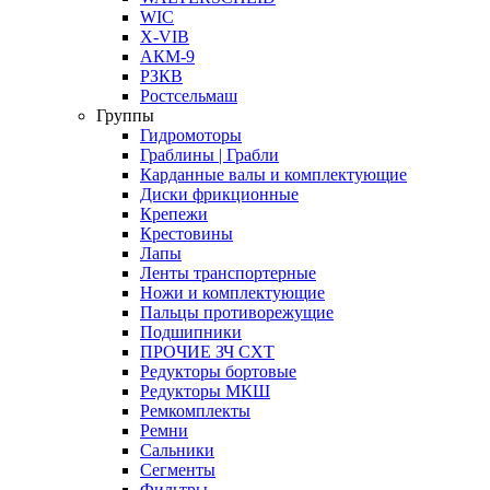
WIC
X-VIB
АКМ-9
РЗКВ
Ростсельмаш
Группы
Гидромоторы
Граблины | Грабли
Карданные валы и комплектующие
Диски фрикционные
Крепежи
Крестовины
Лапы
Ленты транспортерные
Ножи и комплектующие
Пальцы противорежущие
Подшипники
ПРОЧИЕ ЗЧ СХТ
Редукторы бортовые
Редукторы МКШ
Ремкомплекты
Ремни
Сальники
Сегменты
Фильтры