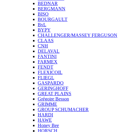
BEDNAR
BERGMANN
BISO
BOURGAULT
BvL
BYPY
CHALLENGER/MASSEY FERGUSON
CLAAS
CNH
DELAVAL
FANTINI
FARMEX
FENDT
FLEXICOIL
FLIEGL
GASPARDO
GERINGHOFF
GREAT PLAINS
Grégoire Besson
GRIMME
GROUP SCHUMACHER
HARDI
HAWE
Honey Bee
HORSCH