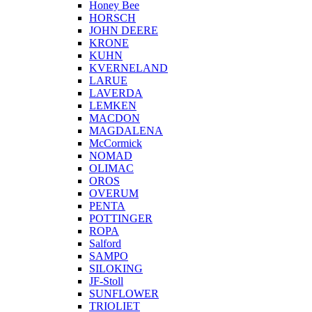
Honey Bee
HORSCH
JOHN DEERE
KRONE
KUHN
KVERNELAND
LARUE
LAVERDA
LEMKEN
MACDON
MAGDALENA
McCormick
NOMAD
OLIMAC
OROS
OVERUM
PENTA
POTTINGER
ROPA
Salford
SAMPO
SILOKING
JF-Stoll
SUNFLOWER
TRIOLIET