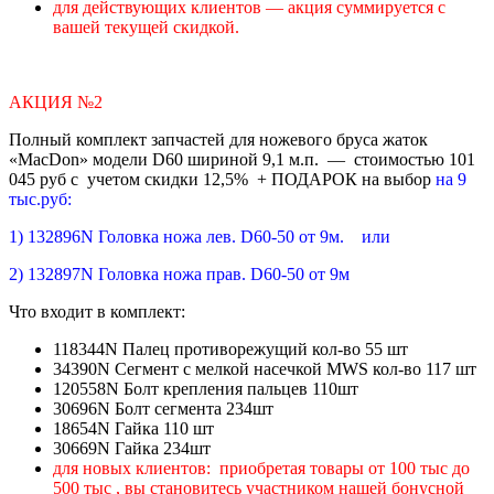
для действующих клиентов — акция суммируется с
вашей текущей скидкой.
АКЦИЯ №2
Полный комплект запчастей для ножевого бруса жаток
«MacDon» модели D60 шириной 9,1 м.п. — стоимостью 101
045 руб с учетом скидки 12,5% + ПОДАРОК на выбор
на 9
тыс.руб:
1) 132896N Головка ножа лев. D60-50 от 9м. или
2) 132897N Головка ножа прав. D60-50 от 9м
Что входит в комплект:
118344N Палец противорежущий кол-во 55 шт
34390N Сегмент с мелкой насечкой MWS кол-во 117 шт
120558N Болт крепления пальцев 110шт
30696N Болт сегмента 234шт
18654N Гайка 110 шт
30669N Гайка 234шт
для новых клиентов: приобретая товары от 100 тыс до
500 тыс , вы становитесь участником нашей бонусной