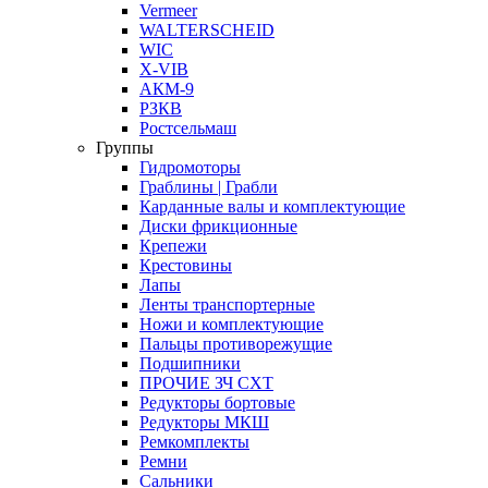
Vermeer
WALTERSCHEID
WIC
X-VIB
АКМ-9
РЗКВ
Ростсельмаш
Группы
Гидромоторы
Граблины | Грабли
Карданные валы и комплектующие
Диски фрикционные
Крепежи
Крестовины
Лапы
Ленты транспортерные
Ножи и комплектующие
Пальцы противорежущие
Подшипники
ПРОЧИЕ ЗЧ СХТ
Редукторы бортовые
Редукторы МКШ
Ремкомплекты
Ремни
Сальники