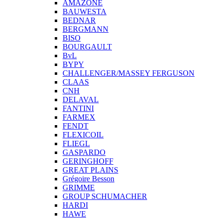
AMAZONE
BAUWESTA
BEDNAR
BERGMANN
BISO
BOURGAULT
BvL
BYPY
CHALLENGER/MASSEY FERGUSON
CLAAS
CNH
DELAVAL
FANTINI
FARMEX
FENDT
FLEXICOIL
FLIEGL
GASPARDO
GERINGHOFF
GREAT PLAINS
Grégoire Besson
GRIMME
GROUP SCHUMACHER
HARDI
HAWE