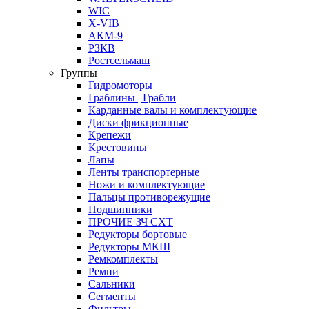
WIC
X-VIB
АКМ-9
РЗКВ
Ростсельмаш
Группы
Гидромоторы
Граблины | Грабли
Карданные валы и комплектующие
Диски фрикционные
Крепежи
Крестовины
Лапы
Ленты транспортерные
Ножи и комплектующие
Пальцы противорежущие
Подшипники
ПРОЧИЕ ЗЧ СХТ
Редукторы бортовые
Редукторы МКШ
Ремкомплекты
Ремни
Сальники
Сегменты
Фильтры