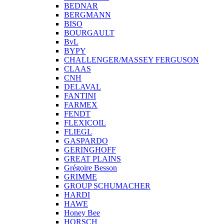
BEDNAR
BERGMANN
BISO
BOURGAULT
BvL
BYPY
CHALLENGER/MASSEY FERGUSON
CLAAS
CNH
DELAVAL
FANTINI
FARMEX
FENDT
FLEXICOIL
FLIEGL
GASPARDO
GERINGHOFF
GREAT PLAINS
Grégoire Besson
GRIMME
GROUP SCHUMACHER
HARDI
HAWE
Honey Bee
HORSCH