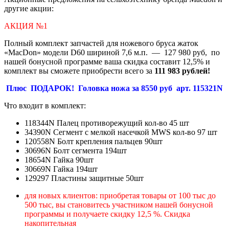
другие акции:
АКЦИЯ №1
Полный комплект запчастей для ножевого бруса жаток
«MacDon» модели D60 шириной 7,6 м.п. — 127 980 руб, по
нашей бонусной программе ваша скидка составит 12,5% и
комплект вы сможете приобрести всего за
111 983 рублей!
Плюс ПОДАРОК! Головка ножа за 8550 руб арт. 115321N
Что входит в комплект:
118344N Палец противорежущий кол-во 45 шт
34390N Сегмент с мелкой насечкой MWS кол-во 97 шт
120558N Болт крепления пальцев 90шт
30696N Болт сегмента 194шт
18654N Гайка 90шт
30669N Гайка 194шт
129297 Пластины защитные 50шт
для новых клиентов: приобретая товары от 100 тыс до
500 тыс, вы становитесь участником нашей бонусной
программы и получаете скидку 12,5 %. Скидка
накопительная