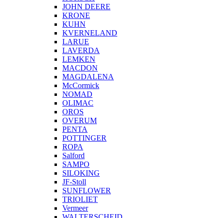
JOHN DEERE
KRONE
KUHN
KVERNELAND
LARUE
LAVERDA
LEMKEN
MACDON
MAGDALENA
McCormick
NOMAD
OLIMAC
OROS
OVERUM
PENTA
POTTINGER
ROPA
Salford
SAMPO
SILOKING
JF-Stoll
SUNFLOWER
TRIOLIET
Vermeer
WALTERSCHEID