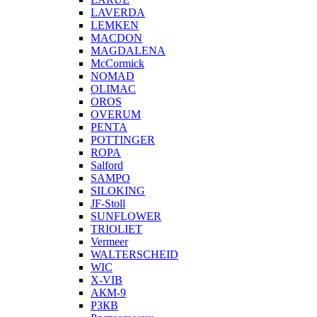
LAVERDA
LEMKEN
MACDON
MAGDALENA
McCormick
NOMAD
OLIMAC
OROS
OVERUM
PENTA
POTTINGER
ROPA
Salford
SAMPO
SILOKING
JF-Stoll
SUNFLOWER
TRIOLIET
Vermeer
WALTERSCHEID
WIC
X-VIB
АКМ-9
РЗКВ