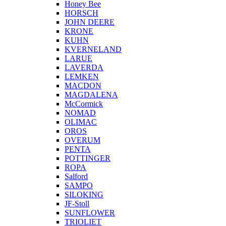
Honey Bee
HORSCH
JOHN DEERE
KRONE
KUHN
KVERNELAND
LARUE
LAVERDA
LEMKEN
MACDON
MAGDALENA
McCormick
NOMAD
OLIMAC
OROS
OVERUM
PENTA
POTTINGER
ROPA
Salford
SAMPO
SILOKING
JF-Stoll
SUNFLOWER
TRIOLIET