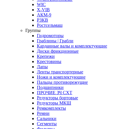
WIC
X-VIB
АКМ-9
РЗКВ
Ростсельмаш
Группы
Гидромоторы
Граблины | Грабли
Карданные валы и комплектующие
Диски фрикционные
Крепежи
Крестовины
Лапы
Ленты транспортерные
Ножи и комплектующие
Пальцы противорежущие
Подшипники
ПРОЧИЕ ЗЧ СХТ
Редукторы бортовые
Редукторы МКШ
Ремкомплекты
Ремни
Сальники
Сегменты
Фильтры