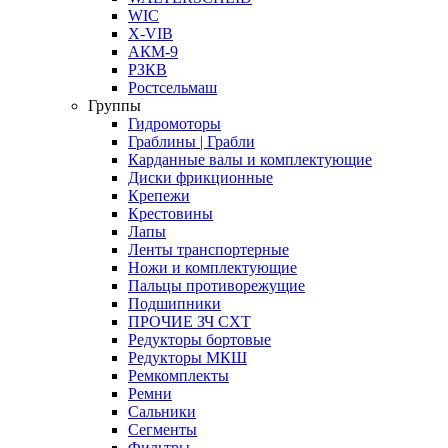
WIC
X-VIB
АКМ-9
РЗКВ
Ростсельмаш
Группы
Гидромоторы
Граблины | Грабли
Карданные валы и комплектующие
Диски фрикционные
Крепежи
Крестовины
Лапы
Ленты транспортерные
Ножи и комплектующие
Пальцы противорежущие
Подшипники
ПРОЧИЕ ЗЧ СХТ
Редукторы бортовые
Редукторы МКШ
Ремкомплекты
Ремни
Сальники
Сегменты
Фильтры