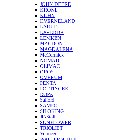
JOHN DEERE
KRONE
KUHN
KVERNELAND
LARUE
LAVERDA
LEMKEN
MACDON
MAGDALENA
McCormick
NOMAD
OLIMAC
OROS
OVERUM
PENTA
POTTINGER
ROPA
Salford
SAMPO
SILOKING
JF-Stoll
SUNFLOWER
TRIOLIET
Vermeer
WALTERSCHEID