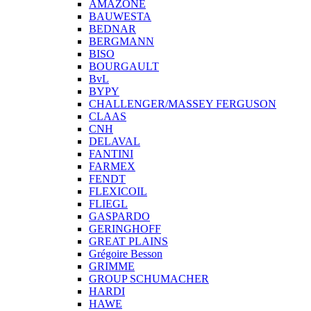
AMAZONE
BAUWESTA
BEDNAR
BERGMANN
BISO
BOURGAULT
BvL
BYPY
CHALLENGER/MASSEY FERGUSON
CLAAS
CNH
DELAVAL
FANTINI
FARMEX
FENDT
FLEXICOIL
FLIEGL
GASPARDO
GERINGHOFF
GREAT PLAINS
Grégoire Besson
GRIMME
GROUP SCHUMACHER
HARDI
HAWE