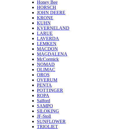
Honey Bee
HORSCH
JOHN DEERE
KRONE
KUHN
KVERNELAND
LARUE
LAVERDA
LEMKEN
MACDON
MAGDALENA
McCormick
NOMAD
OLIMAC
OROS
OVERUM
PENTA
POTTINGER
ROPA
Salford
SAMPO
SILOKING
JF-Stoll
SUNFLOWER
TRIOLIET