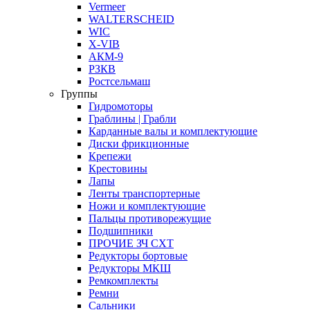
Vermeer
WALTERSCHEID
WIC
X-VIB
АКМ-9
РЗКВ
Ростсельмаш
Группы
Гидромоторы
Граблины | Грабли
Карданные валы и комплектующие
Диски фрикционные
Крепежи
Крестовины
Лапы
Ленты транспортерные
Ножи и комплектующие
Пальцы противорежущие
Подшипники
ПРОЧИЕ ЗЧ СХТ
Редукторы бортовые
Редукторы МКШ
Ремкомплекты
Ремни
Сальники