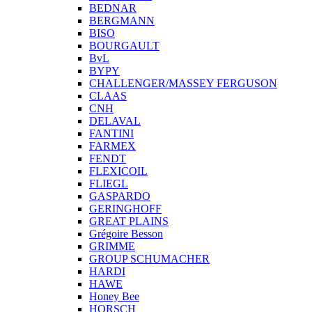
BEDNAR
BERGMANN
BISO
BOURGAULT
BvL
BYPY
CHALLENGER/MASSEY FERGUSON
CLAAS
CNH
DELAVAL
FANTINI
FARMEX
FENDT
FLEXICOIL
FLIEGL
GASPARDO
GERINGHOFF
GREAT PLAINS
Grégoire Besson
GRIMME
GROUP SCHUMACHER
HARDI
HAWE
Honey Bee
HORSCH