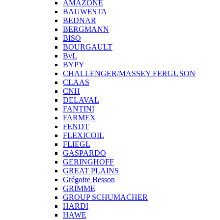
AMAZONE
BAUWESTA
BEDNAR
BERGMANN
BISO
BOURGAULT
BvL
BYPY
CHALLENGER/MASSEY FERGUSON
CLAAS
CNH
DELAVAL
FANTINI
FARMEX
FENDT
FLEXICOIL
FLIEGL
GASPARDO
GERINGHOFF
GREAT PLAINS
Grégoire Besson
GRIMME
GROUP SCHUMACHER
HARDI
HAWE