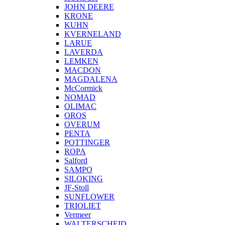
JOHN DEERE
KRONE
KUHN
KVERNELAND
LARUE
LAVERDA
LEMKEN
MACDON
MAGDALENA
McCormick
NOMAD
OLIMAC
OROS
OVERUM
PENTA
POTTINGER
ROPA
Salford
SAMPO
SILOKING
JF-Stoll
SUNFLOWER
TRIOLIET
Vermeer
WALTERSCHEID