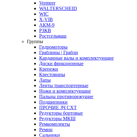
Vermeer
WALTERSCHEID
WIC
X-VIB
АКМ-9
РЗКВ
Ростсельмаш
Группы
Гидромоторы
Граблины | Грабли
Карданные валы и комплектующие
Диски фрикционные
Крепежи
Крестовины
Лапы
Ленты транспортерные
Ножи и комплектующие
Пальцы противорежущие
Подшипники
ПРОЧИЕ ЗЧ СХТ
Редукторы бортовые
Редукторы МКШ
Ремкомплекты
Ремни
Сальники