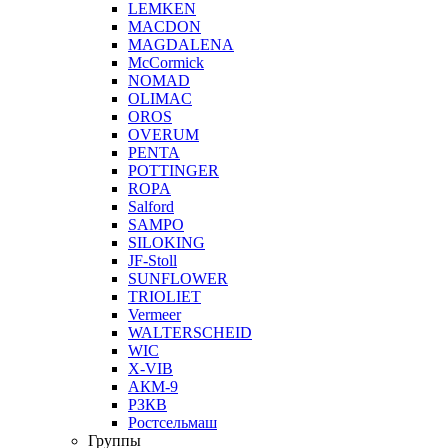
LEMKEN
MACDON
MAGDALENA
McCormick
NOMAD
OLIMAC
OROS
OVERUM
PENTA
POTTINGER
ROPA
Salford
SAMPO
SILOKING
JF-Stoll
SUNFLOWER
TRIOLIET
Vermeer
WALTERSCHEID
WIC
X-VIB
АКМ-9
РЗКВ
Ростсельмаш
Группы