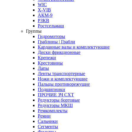
WIC
X-VIB
АКМ-9
РЗКВ
Ростсельмаш
Группы
Гидромоторы
Граблины | Грабли
Карданные валы и комплектующие
Диски фрикционные
Крепежи
Крестовины
Лапы
Ленты транспортерные
Ножи и комплектующие
Пальцы противорежущие
Подшипники
ПРОЧИЕ ЗЧ СХТ
Редукторы бортовые
Редукторы МКШ
Ремкомплекты
Ремни
Сальники
Сегменты
Фильтры