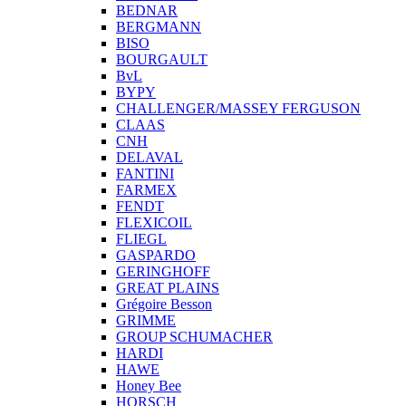
BEDNAR
BERGMANN
BISO
BOURGAULT
BvL
BYPY
CHALLENGER/MASSEY FERGUSON
CLAAS
CNH
DELAVAL
FANTINI
FARMEX
FENDT
FLEXICOIL
FLIEGL
GASPARDO
GERINGHOFF
GREAT PLAINS
Grégoire Besson
GRIMME
GROUP SCHUMACHER
HARDI
HAWE
Honey Bee
HORSCH