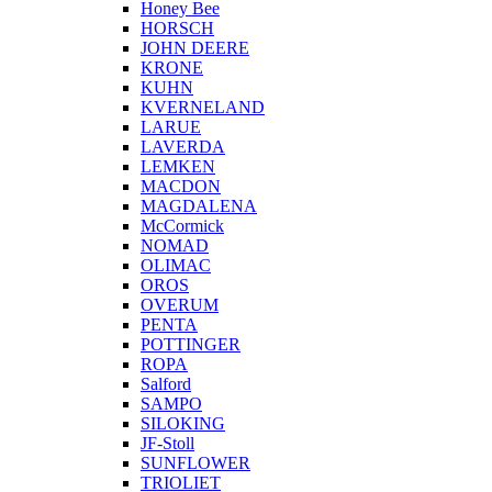
Honey Bee
HORSCH
JOHN DEERE
KRONE
KUHN
KVERNELAND
LARUE
LAVERDA
LEMKEN
MACDON
MAGDALENA
McCormick
NOMAD
OLIMAC
OROS
OVERUM
PENTA
POTTINGER
ROPA
Salford
SAMPO
SILOKING
JF-Stoll
SUNFLOWER
TRIOLIET