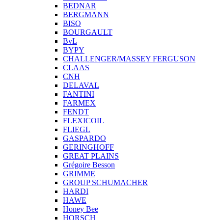
BEDNAR
BERGMANN
BISO
BOURGAULT
BvL
BYPY
CHALLENGER/MASSEY FERGUSON
CLAAS
CNH
DELAVAL
FANTINI
FARMEX
FENDT
FLEXICOIL
FLIEGL
GASPARDO
GERINGHOFF
GREAT PLAINS
Grégoire Besson
GRIMME
GROUP SCHUMACHER
HARDI
HAWE
Honey Bee
HORSCH