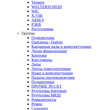
Vermeer
WALTERSCHEID
WIC
X-VIB
АКМ-9
РЗКВ
Ростсельмаш
Группы
Гидромоторы
Граблины | Грабли
Карданные валы и комплектующие
Диски фрикционные
Крепежи
Крестовины
Лапы
Ленты транспортерные
Ножи и комплектующие
Пальцы противорежущие
Подшипники
ПРОЧИЕ ЗЧ СХТ
Редукторы бортовые
Редукторы МКШ
Ремкомплекты
Ремни
Сальники