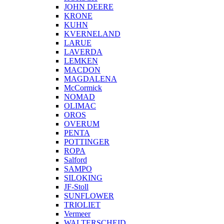
JOHN DEERE
KRONE
KUHN
KVERNELAND
LARUE
LAVERDA
LEMKEN
MACDON
MAGDALENA
McCormick
NOMAD
OLIMAC
OROS
OVERUM
PENTA
POTTINGER
ROPA
Salford
SAMPO
SILOKING
JF-Stoll
SUNFLOWER
TRIOLIET
Vermeer
WALTERSCHEID