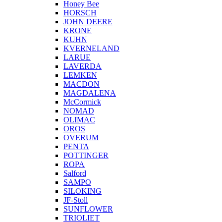
Honey Bee
HORSCH
JOHN DEERE
KRONE
KUHN
KVERNELAND
LARUE
LAVERDA
LEMKEN
MACDON
MAGDALENA
McCormick
NOMAD
OLIMAC
OROS
OVERUM
PENTA
POTTINGER
ROPA
Salford
SAMPO
SILOKING
JF-Stoll
SUNFLOWER
TRIOLIET