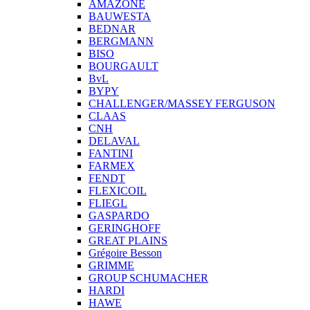
AMAZONE
BAUWESTA
BEDNAR
BERGMANN
BISO
BOURGAULT
BvL
BYPY
CHALLENGER/MASSEY FERGUSON
CLAAS
CNH
DELAVAL
FANTINI
FARMEX
FENDT
FLEXICOIL
FLIEGL
GASPARDO
GERINGHOFF
GREAT PLAINS
Grégoire Besson
GRIMME
GROUP SCHUMACHER
HARDI
HAWE