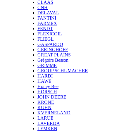
CLAAS
CNH
DELAVAL
FANTINI
FARMEX
FENDT
FLEXICOIL
FLIEGL
GASPARDO
GERINGHOFF
GREAT PLAINS
Grégoire Besson
GRIMME
GROUP SCHUMACHER
HARDI
HAWE
Honey Bee
HORSCH
JOHN DEERE
KRONE
KUHN
KVERNELAND
LARUE
LAVERDA
LEMKEN