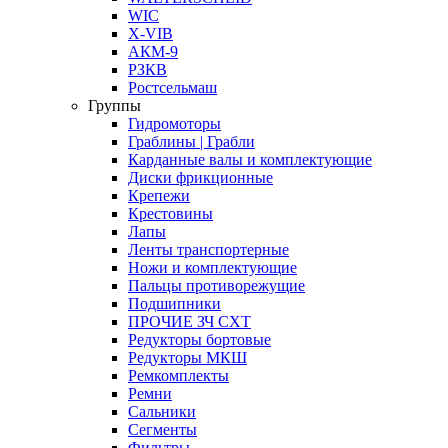
WIC
X-VIB
АКМ-9
РЗКВ
Ростсельмаш
Группы
Гидромоторы
Граблины | Грабли
Карданные валы и комплектующие
Диски фрикционные
Крепежи
Крестовины
Лапы
Ленты транспортерные
Ножи и комплектующие
Пальцы противорежущие
Подшипники
ПРОЧИЕ ЗЧ СХТ
Редукторы бортовые
Редукторы МКШ
Ремкомплекты
Ремни
Сальники
Сегменты
Фильтры