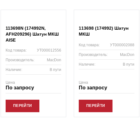
113698N (174992N,
113698 (174992) Шатун
AFH209296) Шатун МКШ
МКШ
AISE
Код товара:
УТ000002088
Код товара:
УТ000012556
Производитель:
MacDon
Производитель:
MacDon
Наличие:
В пути
Наличие:
В пути
Цена
Цена
По запросу
По запросу
ПЕРЕЙТИ
ПЕРЕЙТИ