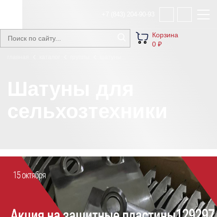
+7 (843) 204-90-93
Корзина
0 ₽
главная
каталог
группы
шатуны
Шатуны для
сельхозтехники