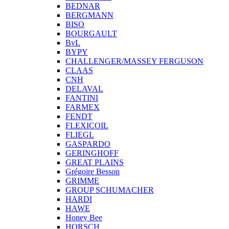
BEDNAR
BERGMANN
BISO
BOURGAULT
BvL
BYPY
CHALLENGER/MASSEY FERGUSON
CLAAS
CNH
DELAVAL
FANTINI
FARMEX
FENDT
FLEXICOIL
FLIEGL
GASPARDO
GERINGHOFF
GREAT PLAINS
Grégoire Besson
GRIMME
GROUP SCHUMACHER
HARDI
HAWE
Honey Bee
HORSCH