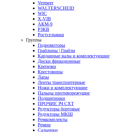
Vermeer
WALTERSCHEID
WIC
X-VIB
АКМ-9
РЗКВ
Ростсельмаш
Группы
Гидромоторы
Граблины | Грабли
Карданные валы и комплектующие
Диски фрикционные
Крепежи
Крестовины
Лапы
Ленты транспортерные
Ножи и комплектующие
Пальцы противорежущие
Подшипники
ПРОЧИЕ ЗЧ СХТ
Редукторы бортовые
Редукторы МКШ
Ремкомплекты
Ремни
Сальники