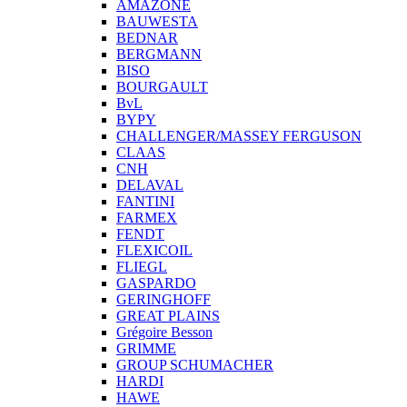
AMAZONE
BAUWESTA
BEDNAR
BERGMANN
BISO
BOURGAULT
BvL
BYPY
CHALLENGER/MASSEY FERGUSON
CLAAS
CNH
DELAVAL
FANTINI
FARMEX
FENDT
FLEXICOIL
FLIEGL
GASPARDO
GERINGHOFF
GREAT PLAINS
Grégoire Besson
GRIMME
GROUP SCHUMACHER
HARDI
HAWE