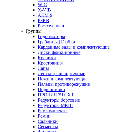
WIC
X-VIB
АКМ-9
РЗКВ
Ростсельмаш
Группы
Гидромоторы
Граблины | Грабли
Карданные валы и комплектующие
Диски фрикционные
Крепежи
Крестовины
Лапы
Ленты транспортерные
Ножи и комплектующие
Пальцы противорежущие
Подшипники
ПРОЧИЕ ЗЧ СХТ
Редукторы бортовые
Редукторы МКШ
Ремкомплекты
Ремни
Сальники
Сегменты
Фильтры