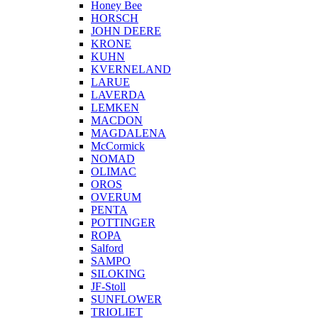
Honey Bee
HORSCH
JOHN DEERE
KRONE
KUHN
KVERNELAND
LARUE
LAVERDA
LEMKEN
MACDON
MAGDALENA
McCormick
NOMAD
OLIMAC
OROS
OVERUM
PENTA
POTTINGER
ROPA
Salford
SAMPO
SILOKING
JF-Stoll
SUNFLOWER
TRIOLIET