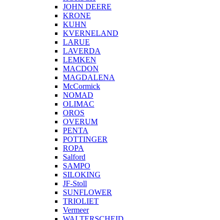
JOHN DEERE
KRONE
KUHN
KVERNELAND
LARUE
LAVERDA
LEMKEN
MACDON
MAGDALENA
McCormick
NOMAD
OLIMAC
OROS
OVERUM
PENTA
POTTINGER
ROPA
Salford
SAMPO
SILOKING
JF-Stoll
SUNFLOWER
TRIOLIET
Vermeer
WALTERSCHEID