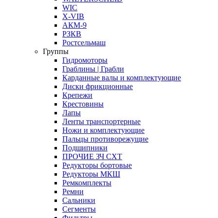
WIC
X-VIB
АКМ-9
РЗКВ
Ростсельмаш
Группы
Гидромоторы
Граблины | Грабли
Карданные валы и комплектующие
Диски фрикционные
Крепежи
Крестовины
Лапы
Ленты транспортерные
Ножи и комплектующие
Пальцы противорежущие
Подшипники
ПРОЧИЕ ЗЧ СХТ
Редукторы бортовые
Редукторы МКШ
Ремкомплекты
Ремни
Сальники
Сегменты
Фильтры