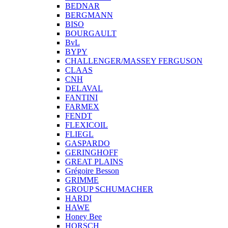
BEDNAR
BERGMANN
BISO
BOURGAULT
BvL
BYPY
CHALLENGER/MASSEY FERGUSON
CLAAS
CNH
DELAVAL
FANTINI
FARMEX
FENDT
FLEXICOIL
FLIEGL
GASPARDO
GERINGHOFF
GREAT PLAINS
Grégoire Besson
GRIMME
GROUP SCHUMACHER
HARDI
HAWE
Honey Bee
HORSCH