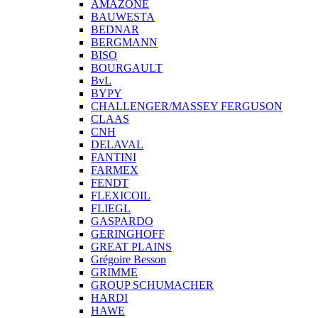
AMAZONE
BAUWESTA
BEDNAR
BERGMANN
BISO
BOURGAULT
BvL
BYPY
CHALLENGER/MASSEY FERGUSON
CLAAS
CNH
DELAVAL
FANTINI
FARMEX
FENDT
FLEXICOIL
FLIEGL
GASPARDO
GERINGHOFF
GREAT PLAINS
Grégoire Besson
GRIMME
GROUP SCHUMACHER
HARDI
HAWE