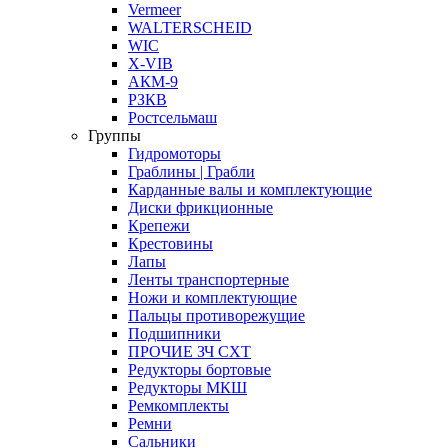
Vermeer
WALTERSCHEID
WIC
X-VIB
АКМ-9
РЗКВ
Ростсельмаш
Группы
Гидромоторы
Граблины | Грабли
Карданные валы и комплектующие
Диски фрикционные
Крепежи
Крестовины
Лапы
Ленты транспортерные
Ножи и комплектующие
Пальцы противорежущие
Подшипники
ПРОЧИЕ ЗЧ СХТ
Редукторы бортовые
Редукторы МКШ
Ремкомплекты
Ремни
Сальники