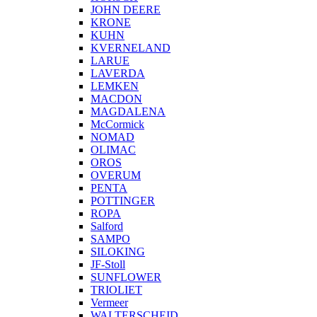
JOHN DEERE
KRONE
KUHN
KVERNELAND
LARUE
LAVERDA
LEMKEN
MACDON
MAGDALENA
McCormick
NOMAD
OLIMAC
OROS
OVERUM
PENTA
POTTINGER
ROPA
Salford
SAMPO
SILOKING
JF-Stoll
SUNFLOWER
TRIOLIET
Vermeer
WALTERSCHEID