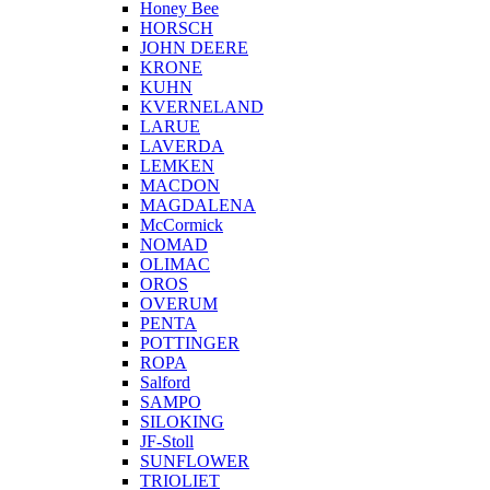
Honey Bee
HORSCH
JOHN DEERE
KRONE
KUHN
KVERNELAND
LARUE
LAVERDA
LEMKEN
MACDON
MAGDALENA
McCormick
NOMAD
OLIMAC
OROS
OVERUM
PENTA
POTTINGER
ROPA
Salford
SAMPO
SILOKING
JF-Stoll
SUNFLOWER
TRIOLIET