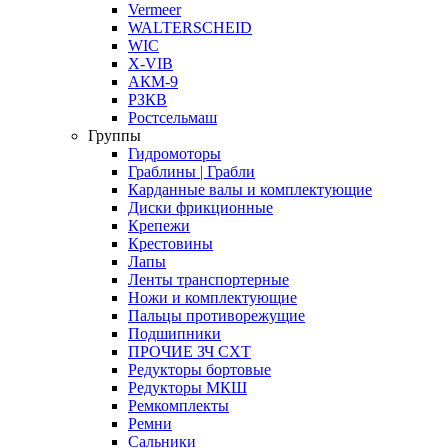
Vermeer
WALTERSCHEID
WIC
X-VIB
АКМ-9
РЗКВ
Ростсельмаш
Группы
Гидромоторы
Граблины | Грабли
Карданные валы и комплектующие
Диски фрикционные
Крепежи
Крестовины
Лапы
Ленты транспортерные
Ножи и комплектующие
Пальцы противорежущие
Подшипники
ПРОЧИЕ ЗЧ СХТ
Редукторы бортовые
Редукторы МКШ
Ремкомплекты
Ремни
Сальники