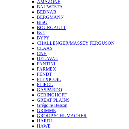
AMAZONE
BAUWESTA
BEDNAR
BERGMANN
BISO
BOURGAULT
BvL
BYPY
CHALLENGER/MASSEY FERGUSON
CLAAS
CNH
DELAVAL
FANTINI
FARMEX
FENDT
FLEXICOIL
FLIEGL
GASPARDO
GERINGHOFF
GREAT PLAINS
Grégoire Besson
GRIMME
GROUP SCHUMACHER
HARDI
HAWE