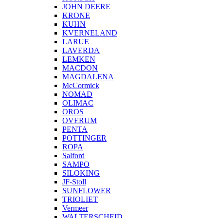
JOHN DEERE
KRONE
KUHN
KVERNELAND
LARUE
LAVERDA
LEMKEN
MACDON
MAGDALENA
McCormick
NOMAD
OLIMAC
OROS
OVERUM
PENTA
POTTINGER
ROPA
Salford
SAMPO
SILOKING
JF-Stoll
SUNFLOWER
TRIOLIET
Vermeer
WALTERSCHEID