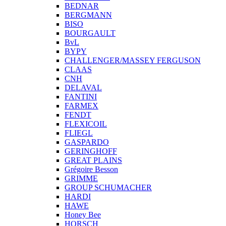
BEDNAR
BERGMANN
BISO
BOURGAULT
BvL
BYPY
CHALLENGER/MASSEY FERGUSON
CLAAS
CNH
DELAVAL
FANTINI
FARMEX
FENDT
FLEXICOIL
FLIEGL
GASPARDO
GERINGHOFF
GREAT PLAINS
Grégoire Besson
GRIMME
GROUP SCHUMACHER
HARDI
HAWE
Honey Bee
HORSCH