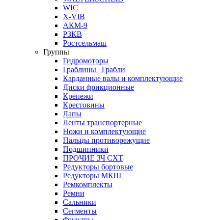
WIC
X-VIB
АКМ-9
РЗКВ
Ростсельмаш
Группы
Гидромоторы
Граблины | Грабли
Карданные валы и комплектующие
Диски фрикционные
Крепежи
Крестовины
Лапы
Ленты транспортерные
Ножи и комплектующие
Пальцы противорежущие
Подшипники
ПРОЧИЕ ЗЧ СХТ
Редукторы бортовые
Редукторы МКШ
Ремкомплекты
Ремни
Сальники
Сегменты
Фильтры