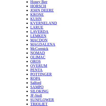
Honey Bee
HORSCH
JOHN DEERE
KRONE
KUHN
KVERNELAND
LARUE
LAVERDA
LEMKEN
MACDON
MAGDALENA
McCormick
NOMAD
OLIMAC
OROS
OVERUM
PENTA
POTTINGER
ROPA
Salford
SAMPO
SILOKING
JF-Stoll
SUNFLOWER
TRIOLIET