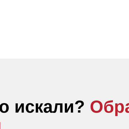
то искали?
Обр