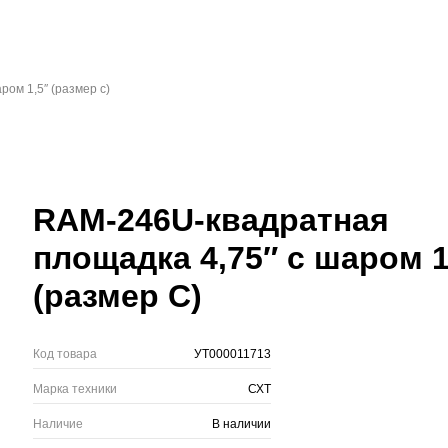
ром 1,5″ (размер с)
RAM-246U-квадратная
площадка 4,75″ с шаром 1
(размер С)
Код товара
УТ000011713
Марка техники
СХТ
Наличие
В наличии