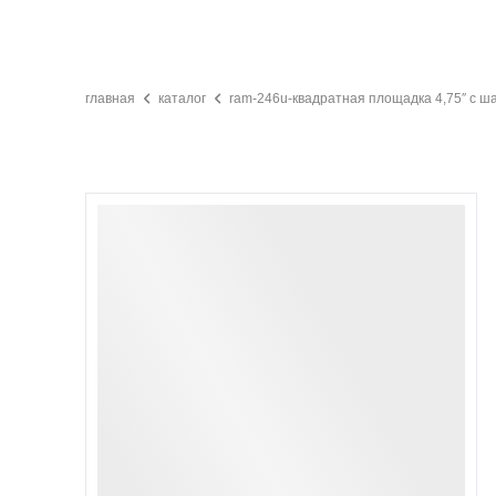
главная
каталог
ram-246u-квадратная площадка 4,75″ с ша