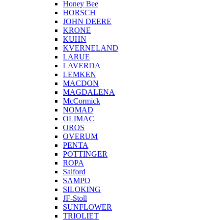
Honey Bee
HORSCH
JOHN DEERE
KRONE
KUHN
KVERNELAND
LARUE
LAVERDA
LEMKEN
MACDON
MAGDALENA
McCormick
NOMAD
OLIMAC
OROS
OVERUM
PENTA
POTTINGER
ROPA
Salford
SAMPO
SILOKING
JF-Stoll
SUNFLOWER
TRIOLIET