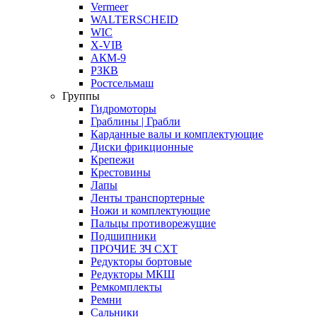
Vermeer
WALTERSCHEID
WIC
X-VIB
АКМ-9
РЗКВ
Ростсельмаш
Группы
Гидромоторы
Граблины | Грабли
Карданные валы и комплектующие
Диски фрикционные
Крепежи
Крестовины
Лапы
Ленты транспортерные
Ножи и комплектующие
Пальцы противорежущие
Подшипники
ПРОЧИЕ ЗЧ СХТ
Редукторы бортовые
Редукторы МКШ
Ремкомплекты
Ремни
Сальники