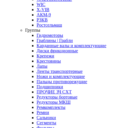
WIC
X-VIB
АКМ-9
РЗКВ
Ростсельмаш
Группы
Гидромоторы
Граблины | Грабли
Карданные валы и комплектующие
Диски фрикционные
Крепежи
Крестовины
Лапы
Ленты транспортерные
Ножи и комплектующие
Пальцы противорежущие
Подшипники
ПРОЧИЕ ЗЧ СХТ
Редукторы бортовые
Редукторы МКШ
Ремкомплекты
Ремни
Сальники
Сегменты
Фильтры