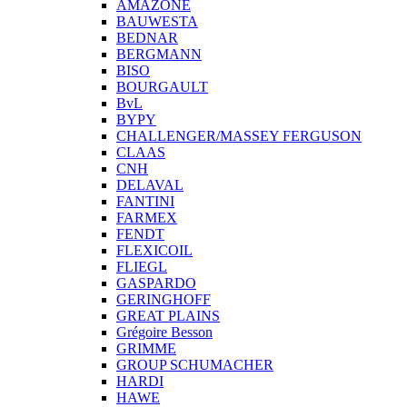
AMAZONE
BAUWESTA
BEDNAR
BERGMANN
BISO
BOURGAULT
BvL
BYPY
CHALLENGER/MASSEY FERGUSON
CLAAS
CNH
DELAVAL
FANTINI
FARMEX
FENDT
FLEXICOIL
FLIEGL
GASPARDO
GERINGHOFF
GREAT PLAINS
Grégoire Besson
GRIMME
GROUP SCHUMACHER
HARDI
HAWE