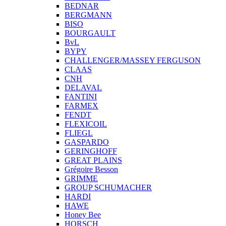
BEDNAR
BERGMANN
BISO
BOURGAULT
BvL
BYPY
CHALLENGER/MASSEY FERGUSON
CLAAS
CNH
DELAVAL
FANTINI
FARMEX
FENDT
FLEXICOIL
FLIEGL
GASPARDO
GERINGHOFF
GREAT PLAINS
Grégoire Besson
GRIMME
GROUP SCHUMACHER
HARDI
HAWE
Honey Bee
HORSCH