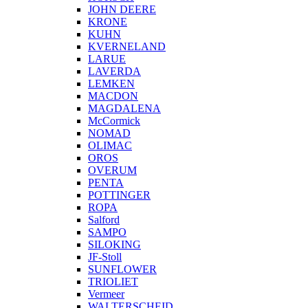
JOHN DEERE
KRONE
KUHN
KVERNELAND
LARUE
LAVERDA
LEMKEN
MACDON
MAGDALENA
McCormick
NOMAD
OLIMAC
OROS
OVERUM
PENTA
POTTINGER
ROPA
Salford
SAMPO
SILOKING
JF-Stoll
SUNFLOWER
TRIOLIET
Vermeer
WALTERSCHEID