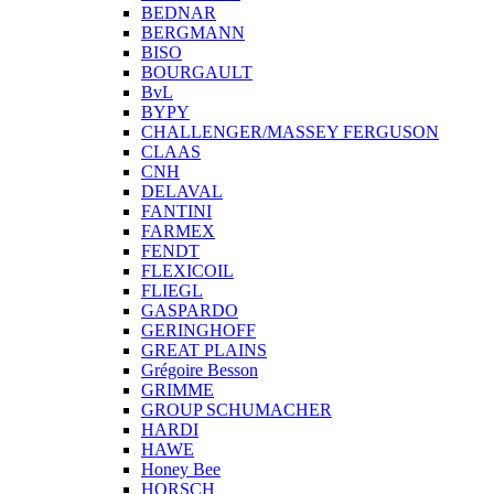
BEDNAR
BERGMANN
BISO
BOURGAULT
BvL
BYPY
CHALLENGER/MASSEY FERGUSON
CLAAS
CNH
DELAVAL
FANTINI
FARMEX
FENDT
FLEXICOIL
FLIEGL
GASPARDO
GERINGHOFF
GREAT PLAINS
Grégoire Besson
GRIMME
GROUP SCHUMACHER
HARDI
HAWE
Honey Bee
HORSCH