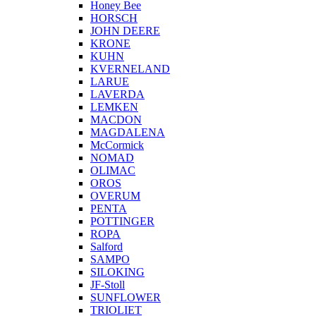
Honey Bee
HORSCH
JOHN DEERE
KRONE
KUHN
KVERNELAND
LARUE
LAVERDA
LEMKEN
MACDON
MAGDALENA
McCormick
NOMAD
OLIMAC
OROS
OVERUM
PENTA
POTTINGER
ROPA
Salford
SAMPO
SILOKING
JF-Stoll
SUNFLOWER
TRIOLIET