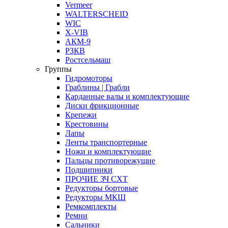
Vermeer
WALTERSCHEID
WIC
X-VIB
АКМ-9
РЗКВ
Ростсельмаш
Группы
Гидромоторы
Граблины | Грабли
Карданные валы и комплектующие
Диски фрикционные
Крепежи
Крестовины
Лапы
Ленты транспортерные
Ножи и комплектующие
Пальцы противорежущие
Подшипники
ПРОЧИЕ ЗЧ СХТ
Редукторы бортовые
Редукторы МКШ
Ремкомплекты
Ремни
Сальники