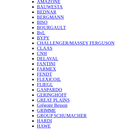
AMAZONE
BAUWESTA
BEDNAR
BERGMANN
BISO
BOURGAULT
BvL
BYPY
CHALLENGER/MASSEY FERGUSON
CLAAS
CNH
DELAVAL
FANTINI
FARMEX
FENDT
FLEXICOIL
FLIEGL
GASPARDO
GERINGHOFF
GREAT PLAINS
Grégoire Besson
GRIMME
GROUP SCHUMACHER
HARDI
HAWE