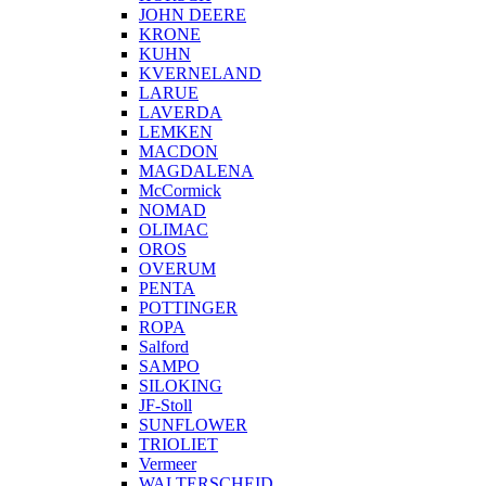
JOHN DEERE
KRONE
KUHN
KVERNELAND
LARUE
LAVERDA
LEMKEN
MACDON
MAGDALENA
McCormick
NOMAD
OLIMAC
OROS
OVERUM
PENTA
POTTINGER
ROPA
Salford
SAMPO
SILOKING
JF-Stoll
SUNFLOWER
TRIOLIET
Vermeer
WALTERSCHEID