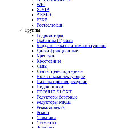
WIC
X-VIB
АКМ-9
РЗКВ
Ростсельмаш
Группы
Гидромоторы
Граблины | Грабли
Карданные валы и комплектующие
Диски фрикционные
Крепежи
Крестовины
Лапы
Ленты транспортерные
Ножи и комплектующие
Пальцы противорежущие
Подшипники
ПРОЧИЕ ЗЧ СХТ
Редукторы бортовые
Редукторы МКШ
Ремкомплекты
Ремни
Сальники
Сегменты
Фильтры