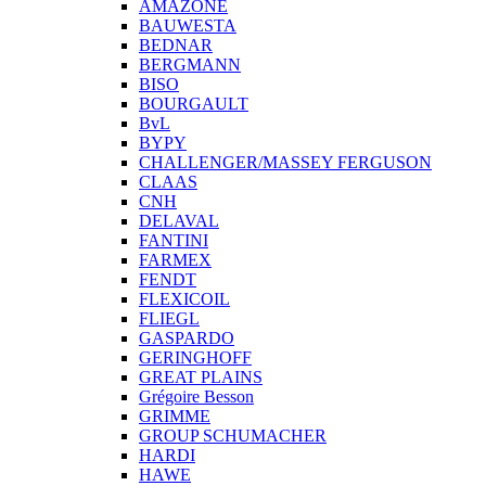
AMAZONE
BAUWESTA
BEDNAR
BERGMANN
BISO
BOURGAULT
BvL
BYPY
CHALLENGER/MASSEY FERGUSON
CLAAS
CNH
DELAVAL
FANTINI
FARMEX
FENDT
FLEXICOIL
FLIEGL
GASPARDO
GERINGHOFF
GREAT PLAINS
Grégoire Besson
GRIMME
GROUP SCHUMACHER
HARDI
HAWE