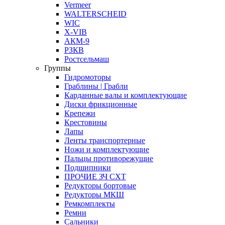
Vermeer
WALTERSCHEID
WIC
X-VIB
АКМ-9
РЗКВ
Ростсельмаш
Группы
Гидромоторы
Граблины | Грабли
Карданные валы и комплектующие
Диски фрикционные
Крепежи
Крестовины
Лапы
Ленты транспортерные
Ножи и комплектующие
Пальцы противорежущие
Подшипники
ПРОЧИЕ ЗЧ СХТ
Редукторы бортовые
Редукторы МКШ
Ремкомплекты
Ремни
Сальники