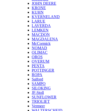
JOHN DEERE
KRONE
KUHN
KVERNELAND
LARUE
LAVERDA
LEMKEN
MACDON
MAGDALENA
McCormick
NOMAD
OLIMAC
OROS
OVERUM
PENTA
POTTINGER
ROPA
Salford
SAMPO
SILOKING
JF-Stoll
SUNFLOWER
TRIOLIET
Vermeer
WALTERSCHEID