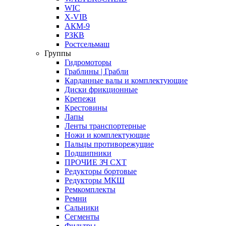
WIC
X-VIB
АКМ-9
РЗКВ
Ростсельмаш
Группы
Гидромоторы
Граблины | Грабли
Карданные валы и комплектующие
Диски фрикционные
Крепежи
Крестовины
Лапы
Ленты транспортерные
Ножи и комплектующие
Пальцы противорежущие
Подшипники
ПРОЧИЕ ЗЧ СХТ
Редукторы бортовые
Редукторы МКШ
Ремкомплекты
Ремни
Сальники
Сегменты
Фильтры