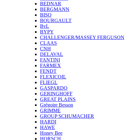
BEDNAR
BERGMANN
BISO
BOURGAULT
BvL
BYPY
CHALLENGER/MASSEY FERGUSON
CLAAS
CNH
DELAVAL
FANTINI
FARMEX
FENDT
FLEXICOIL
FLIEGL
GASPARDO
GERINGHOFF
GREAT PLAINS
Grégoire Besson
GRIMME
GROUP SCHUMACHER
HARDI
HAWE
Honey Bee
HORSCH