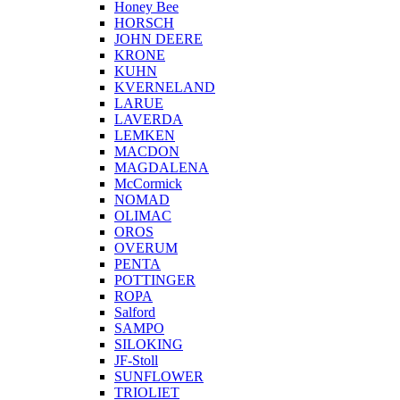
Honey Bee
HORSCH
JOHN DEERE
KRONE
KUHN
KVERNELAND
LARUE
LAVERDA
LEMKEN
MACDON
MAGDALENA
McCormick
NOMAD
OLIMAC
OROS
OVERUM
PENTA
POTTINGER
ROPA
Salford
SAMPO
SILOKING
JF-Stoll
SUNFLOWER
TRIOLIET