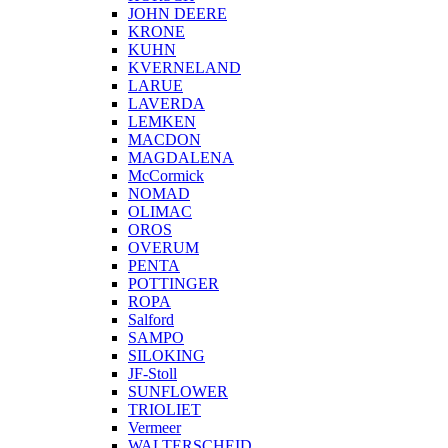
JOHN DEERE
KRONE
KUHN
KVERNELAND
LARUE
LAVERDA
LEMKEN
MACDON
MAGDALENA
McCormick
NOMAD
OLIMAC
OROS
OVERUM
PENTA
POTTINGER
ROPA
Salford
SAMPO
SILOKING
JF-Stoll
SUNFLOWER
TRIOLIET
Vermeer
WALTERSCHEID