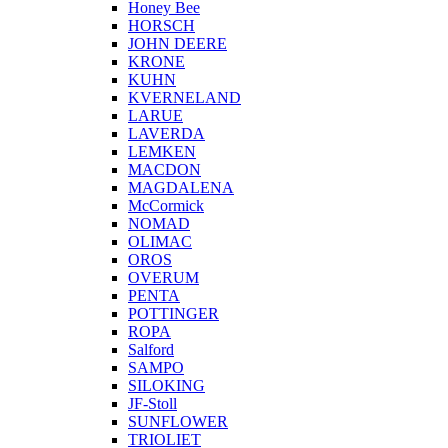
Honey Bee
HORSCH
JOHN DEERE
KRONE
KUHN
KVERNELAND
LARUE
LAVERDA
LEMKEN
MACDON
MAGDALENA
McCormick
NOMAD
OLIMAC
OROS
OVERUM
PENTA
POTTINGER
ROPA
Salford
SAMPO
SILOKING
JF-Stoll
SUNFLOWER
TRIOLIET