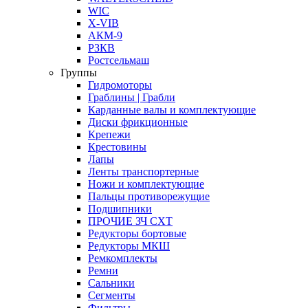
WIC
X-VIB
АКМ-9
РЗКВ
Ростсельмаш
Группы
Гидромоторы
Граблины | Грабли
Карданные валы и комплектующие
Диски фрикционные
Крепежи
Крестовины
Лапы
Ленты транспортерные
Ножи и комплектующие
Пальцы противорежущие
Подшипники
ПРОЧИЕ ЗЧ СХТ
Редукторы бортовые
Редукторы МКШ
Ремкомплекты
Ремни
Сальники
Сегменты
Фильтры