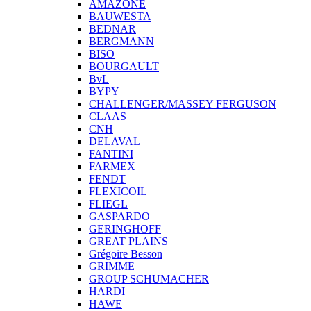
AMAZONE
BAUWESTA
BEDNAR
BERGMANN
BISO
BOURGAULT
BvL
BYPY
CHALLENGER/MASSEY FERGUSON
CLAAS
CNH
DELAVAL
FANTINI
FARMEX
FENDT
FLEXICOIL
FLIEGL
GASPARDO
GERINGHOFF
GREAT PLAINS
Grégoire Besson
GRIMME
GROUP SCHUMACHER
HARDI
HAWE