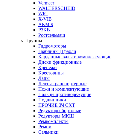
Vermeer
WALTERSCHEID
WIC
X-VIB
АКМ-9
РЗКВ
Ростсельмаш
Группы
Гидромоторы
Граблины | Грабли
Карданные валы и комплектующие
Диски фрикционные
Крепежи
Крестовины
Лапы
Ленты транспортерные
Ножи и комплектующие
Пальцы противорежущие
Подшипники
ПРОЧИЕ ЗЧ СХТ
Редукторы бортовые
Редукторы МКШ
Ремкомплекты
Ремни
Сальники