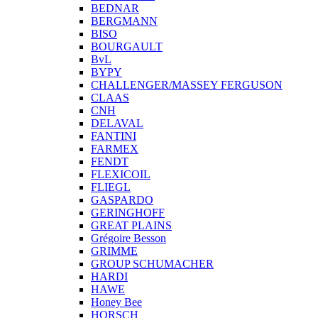
BEDNAR
BERGMANN
BISO
BOURGAULT
BvL
BYPY
CHALLENGER/MASSEY FERGUSON
CLAAS
CNH
DELAVAL
FANTINI
FARMEX
FENDT
FLEXICOIL
FLIEGL
GASPARDO
GERINGHOFF
GREAT PLAINS
Grégoire Besson
GRIMME
GROUP SCHUMACHER
HARDI
HAWE
Honey Bee
HORSCH