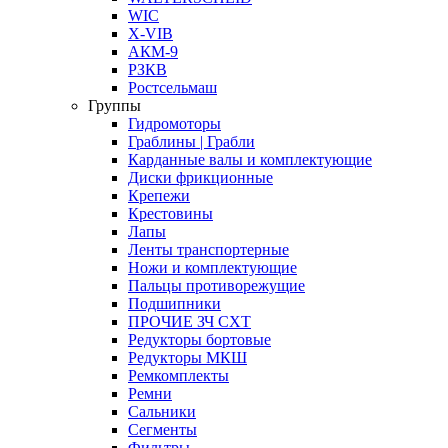
WIC
X-VIB
АКМ-9
РЗКВ
Ростсельмаш
Группы
Гидромоторы
Граблины | Грабли
Карданные валы и комплектующие
Диски фрикционные
Крепежи
Крестовины
Лапы
Ленты транспортерные
Ножи и комплектующие
Пальцы противорежущие
Подшипники
ПРОЧИЕ ЗЧ СХТ
Редукторы бортовые
Редукторы МКШ
Ремкомплекты
Ремни
Сальники
Сегменты
Фильтры