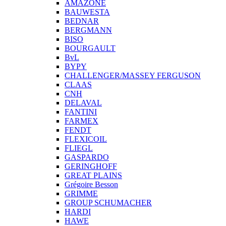
AMAZONE
BAUWESTA
BEDNAR
BERGMANN
BISO
BOURGAULT
BvL
BYPY
CHALLENGER/MASSEY FERGUSON
CLAAS
CNH
DELAVAL
FANTINI
FARMEX
FENDT
FLEXICOIL
FLIEGL
GASPARDO
GERINGHOFF
GREAT PLAINS
Grégoire Besson
GRIMME
GROUP SCHUMACHER
HARDI
HAWE