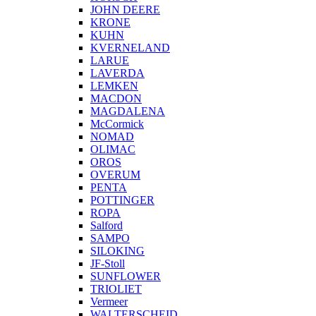
JOHN DEERE
KRONE
KUHN
KVERNELAND
LARUE
LAVERDA
LEMKEN
MACDON
MAGDALENA
McCormick
NOMAD
OLIMAC
OROS
OVERUM
PENTA
POTTINGER
ROPA
Salford
SAMPO
SILOKING
JF-Stoll
SUNFLOWER
TRIOLIET
Vermeer
WALTERSCHEID