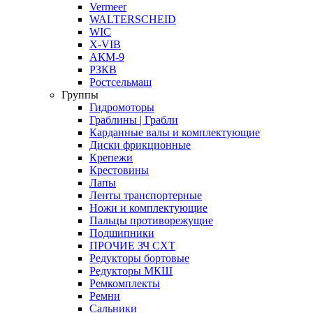
Vermeer
WALTERSCHEID
WIC
X-VIB
АКМ-9
РЗКВ
Ростсельмаш
Группы
Гидромоторы
Граблины | Грабли
Карданные валы и комплектующие
Диски фрикционные
Крепежи
Крестовины
Лапы
Ленты транспортерные
Ножи и комплектующие
Пальцы противорежущие
Подшипники
ПРОЧИЕ ЗЧ СХТ
Редукторы бортовые
Редукторы МКШ
Ремкомплекты
Ремни
Сальники