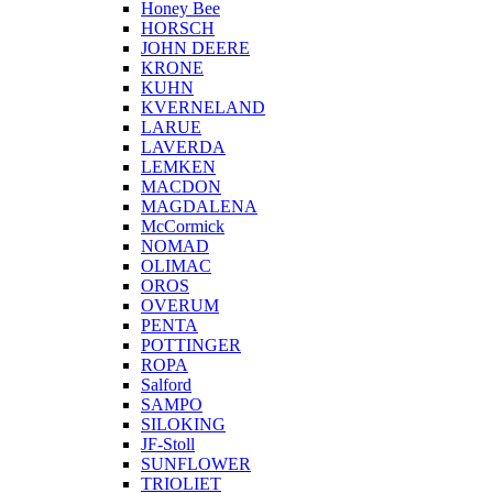
Honey Bee
HORSCH
JOHN DEERE
KRONE
KUHN
KVERNELAND
LARUE
LAVERDA
LEMKEN
MACDON
MAGDALENA
McCormick
NOMAD
OLIMAC
OROS
OVERUM
PENTA
POTTINGER
ROPA
Salford
SAMPO
SILOKING
JF-Stoll
SUNFLOWER
TRIOLIET