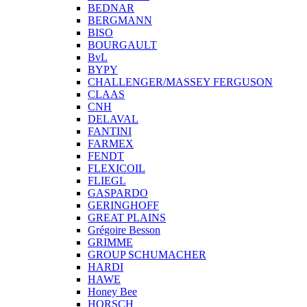
BEDNAR
BERGMANN
BISO
BOURGAULT
BvL
BYPY
CHALLENGER/MASSEY FERGUSON
CLAAS
CNH
DELAVAL
FANTINI
FARMEX
FENDT
FLEXICOIL
FLIEGL
GASPARDO
GERINGHOFF
GREAT PLAINS
Grégoire Besson
GRIMME
GROUP SCHUMACHER
HARDI
HAWE
Honey Bee
HORSCH