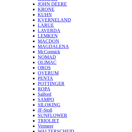
JOHN DEERE
KRONE
KUHN
KVERNELAND
LARUE
LAVERDA
LEMKEN
MACDON
MAGDALENA
McCormick
NOMAD
OLIMAC
OROS
OVERUM
PENTA
POTTINGER
ROPA
Salford
SAMPO
SILOKING
JF-Stoll
SUNFLOWER
TRIOLIET
Vermeer
WALTERSCHEID