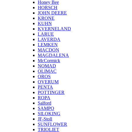
Honey Bee
HORSCH
JOHN DEERE
KRONE
KUHN
KVERNELAND
LARUE
LAVERDA
LEMKEN
MACDON
MAGDALENA
McCormick
NOMAD
OLIMAC
OROS
OVERUM
PENTA
POTTINGER
ROPA
Salford
SAMPO
SILOKING
JF-Stoll
SUNFLOWER
TRIOLIET