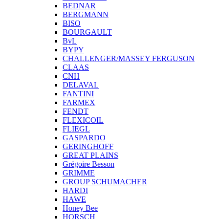
BEDNAR
BERGMANN
BISO
BOURGAULT
BvL
BYPY
CHALLENGER/MASSEY FERGUSON
CLAAS
CNH
DELAVAL
FANTINI
FARMEX
FENDT
FLEXICOIL
FLIEGL
GASPARDO
GERINGHOFF
GREAT PLAINS
Grégoire Besson
GRIMME
GROUP SCHUMACHER
HARDI
HAWE
Honey Bee
HORSCH