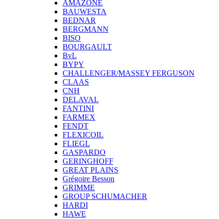
AMAZONE
BAUWESTA
BEDNAR
BERGMANN
BISO
BOURGAULT
BvL
BYPY
CHALLENGER/MASSEY FERGUSON
CLAAS
CNH
DELAVAL
FANTINI
FARMEX
FENDT
FLEXICOIL
FLIEGL
GASPARDO
GERINGHOFF
GREAT PLAINS
Grégoire Besson
GRIMME
GROUP SCHUMACHER
HARDI
HAWE