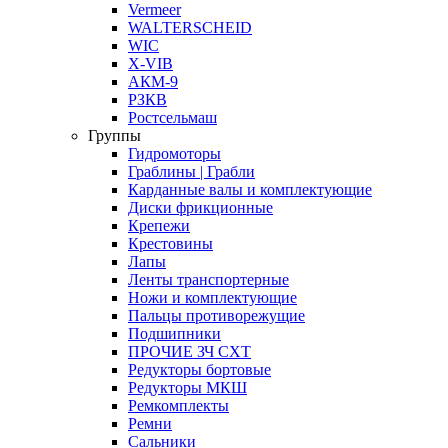
Vermeer
WALTERSCHEID
WIC
X-VIB
АКМ-9
РЗКВ
Ростсельмаш
Группы
Гидромоторы
Граблины | Грабли
Карданные валы и комплектующие
Диски фрикционные
Крепежи
Крестовины
Лапы
Ленты транспортерные
Ножи и комплектующие
Пальцы противорежущие
Подшипники
ПРОЧИЕ ЗЧ СХТ
Редукторы бортовые
Редукторы МКШ
Ремкомплекты
Ремни
Сальники