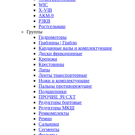
WIC
X-VIB
АКМ-9
РЗКВ
Ростсельмаш
Группы
Гидромоторы
Граблины | Грабли
Карданные валы и комплектующие
Диски фрикционные
Крепежи
Крестовины
Лапы
Ленты транспортерные
Ножи и комплектующие
Пальцы противорежущие
Подшипники
ПРОЧИЕ ЗЧ СХТ
Редукторы бортовые
Редукторы МКШ
Ремкомплекты
Ремни
Сальники
Сегменты
Фильтры