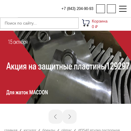
+7 (843) 204-90-93
Корзина
0 ₽
главная
каталог
бренды
olimac
df3540 втулка распорная