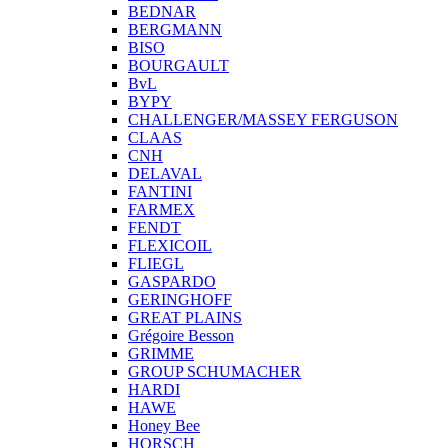
BEDNAR
BERGMANN
BISO
BOURGAULT
BvL
BYPY
CHALLENGER/MASSEY FERGUSON
CLAAS
CNH
DELAVAL
FANTINI
FARMEX
FENDT
FLEXICOIL
FLIEGL
GASPARDO
GERINGHOFF
GREAT PLAINS
Grégoire Besson
GRIMME
GROUP SCHUMACHER
HARDI
HAWE
Honey Bee
HORSCH