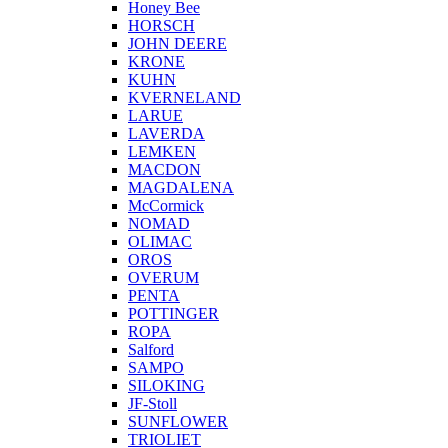
Honey Bee
HORSCH
JOHN DEERE
KRONE
KUHN
KVERNELAND
LARUE
LAVERDA
LEMKEN
MACDON
MAGDALENA
McCormick
NOMAD
OLIMAC
OROS
OVERUM
PENTA
POTTINGER
ROPA
Salford
SAMPO
SILOKING
JF-Stoll
SUNFLOWER
TRIOLIET