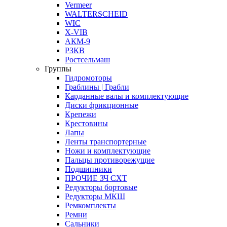
Vermeer
WALTERSCHEID
WIC
X-VIB
АКМ-9
РЗКВ
Ростсельмаш
Группы
Гидромоторы
Граблины | Грабли
Карданные валы и комплектующие
Диски фрикционные
Крепежи
Крестовины
Лапы
Ленты транспортерные
Ножи и комплектующие
Пальцы противорежущие
Подшипники
ПРОЧИЕ ЗЧ СХТ
Редукторы бортовые
Редукторы МКШ
Ремкомплекты
Ремни
Сальники