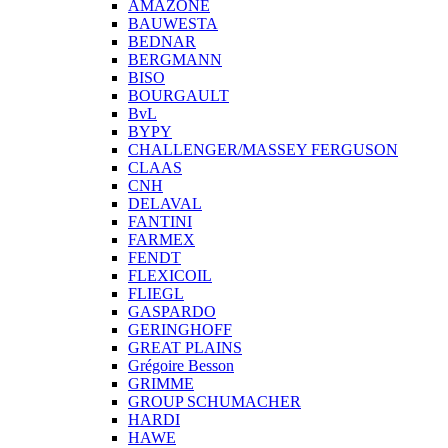
AMAZONE
BAUWESTA
BEDNAR
BERGMANN
BISO
BOURGAULT
BvL
BYPY
CHALLENGER/MASSEY FERGUSON
CLAAS
CNH
DELAVAL
FANTINI
FARMEX
FENDT
FLEXICOIL
FLIEGL
GASPARDO
GERINGHOFF
GREAT PLAINS
Grégoire Besson
GRIMME
GROUP SCHUMACHER
HARDI
HAWE