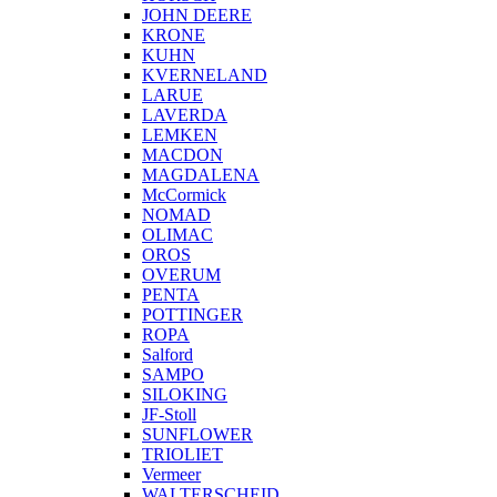
JOHN DEERE
KRONE
KUHN
KVERNELAND
LARUE
LAVERDA
LEMKEN
MACDON
MAGDALENA
McCormick
NOMAD
OLIMAC
OROS
OVERUM
PENTA
POTTINGER
ROPA
Salford
SAMPO
SILOKING
JF-Stoll
SUNFLOWER
TRIOLIET
Vermeer
WALTERSCHEID