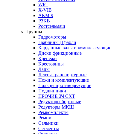
WIC
X-VIB
АКМ-9
РЗКВ
Ростсельмаш
Группы
Гидромоторы
Граблины | Грабли
Карданные валы и комплектующие
Диски фрикционные
Крепежи
Крестовины
Лапы
Ленты транспортерные
Ножи и комплектующие
Пальцы противорежущие
Подшипники
ПРОЧИЕ ЗЧ СХТ
Редукторы бортовые
Редукторы МКШ
Ремкомплекты
Ремни
Сальники
Сегменты
Фильтры