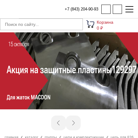
+7 (843) 204-90-93
Корзина
0 ₽
главная
каталог
группы
цепи и комплектующие
цепь для 826552