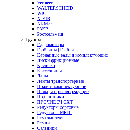
Vermeer
WALTERSCHEID
WIC
X-VIB
АКМ-9
РЗКВ
Ростсельмаш
Группы
Гидромоторы
Граблины | Грабли
Карданные валы и комплектующие
Диски фрикционные
Крепежи
Крестовины
Лапы
Ленты транспортерные
Ножи и комплектующие
Пальцы противорежущие
Подшипники
ПРОЧИЕ ЗЧ СХТ
Редукторы бортовые
Редукторы МКШ
Ремкомплекты
Ремни
Сальники