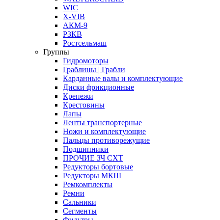
WIC
X-VIB
АКМ-9
РЗКВ
Ростсельмаш
Группы
Гидромоторы
Граблины | Грабли
Карданные валы и комплектующие
Диски фрикционные
Крепежи
Крестовины
Лапы
Ленты транспортерные
Ножи и комплектующие
Пальцы противорежущие
Подшипники
ПРОЧИЕ ЗЧ СХТ
Редукторы бортовые
Редукторы МКШ
Ремкомплекты
Ремни
Сальники
Сегменты
Фильтры