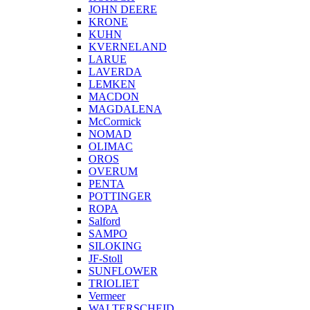
JOHN DEERE
KRONE
KUHN
KVERNELAND
LARUE
LAVERDA
LEMKEN
MACDON
MAGDALENA
McCormick
NOMAD
OLIMAC
OROS
OVERUM
PENTA
POTTINGER
ROPA
Salford
SAMPO
SILOKING
JF-Stoll
SUNFLOWER
TRIOLIET
Vermeer
WALTERSCHEID