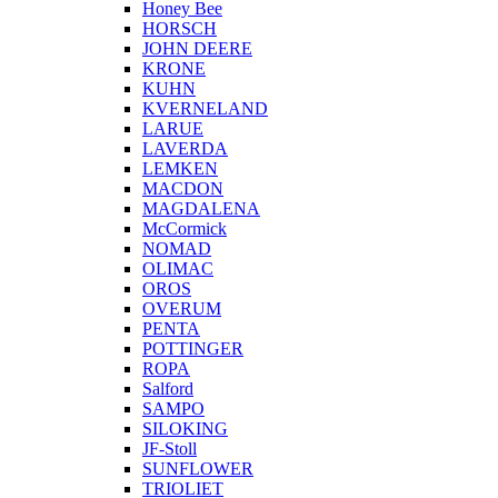
Honey Bee
HORSCH
JOHN DEERE
KRONE
KUHN
KVERNELAND
LARUE
LAVERDA
LEMKEN
MACDON
MAGDALENA
McCormick
NOMAD
OLIMAC
OROS
OVERUM
PENTA
POTTINGER
ROPA
Salford
SAMPO
SILOKING
JF-Stoll
SUNFLOWER
TRIOLIET