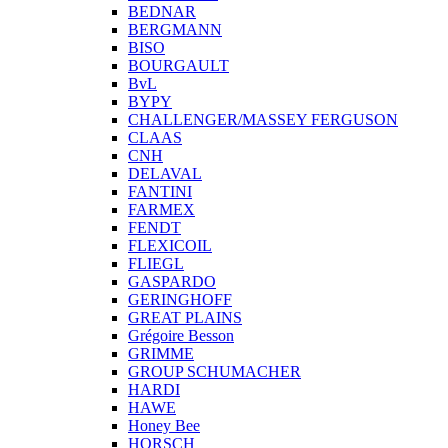
BEDNAR
BERGMANN
BISO
BOURGAULT
BvL
BYPY
CHALLENGER/MASSEY FERGUSON
CLAAS
CNH
DELAVAL
FANTINI
FARMEX
FENDT
FLEXICOIL
FLIEGL
GASPARDO
GERINGHOFF
GREAT PLAINS
Grégoire Besson
GRIMME
GROUP SCHUMACHER
HARDI
HAWE
Honey Bee
HORSCH