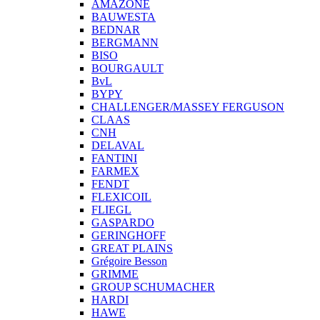
AMAZONE
BAUWESTA
BEDNAR
BERGMANN
BISO
BOURGAULT
BvL
BYPY
CHALLENGER/MASSEY FERGUSON
CLAAS
CNH
DELAVAL
FANTINI
FARMEX
FENDT
FLEXICOIL
FLIEGL
GASPARDO
GERINGHOFF
GREAT PLAINS
Grégoire Besson
GRIMME
GROUP SCHUMACHER
HARDI
HAWE