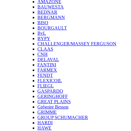
AMAZONE
BAUWESTA
BEDNAR
BERGMANN
BISO
BOURGAULT
BvL
BYPY
CHALLENGER/MASSEY FERGUSON
CLAAS
CNH
DELAVAL
FANTINI
FARMEX
FENDT
FLEXICOIL
FLIEGL
GASPARDO
GERINGHOFF
GREAT PLAINS
Grégoire Besson
GRIMME
GROUP SCHUMACHER
HARDI
HAWE