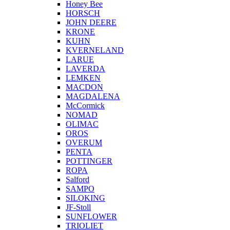
Honey Bee
HORSCH
JOHN DEERE
KRONE
KUHN
KVERNELAND
LARUE
LAVERDA
LEMKEN
MACDON
MAGDALENA
McCormick
NOMAD
OLIMAC
OROS
OVERUM
PENTA
POTTINGER
ROPA
Salford
SAMPO
SILOKING
JF-Stoll
SUNFLOWER
TRIOLIET