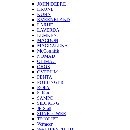
JOHN DEERE
KRONE
KUHN
KVERNELAND
LARUE
LAVERDA
LEMKEN
MACDON
MAGDALENA
McCormick
NOMAD
OLIMAC
OROS
OVERUM
PENTA
POTTINGER
ROPA
Salford
SAMPO
SILOKING
JF-Stoll
SUNFLOWER
TRIOLIET
Vermeer
WALTERSCHEID