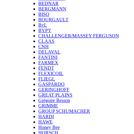
BEDNAR
BERGMANN
BISO
BOURGAULT
BvL
BYPY
CHALLENGER/MASSEY FERGUSON
CLAAS
CNH
DELAVAL
FANTINI
FARMEX
FENDT
FLEXICOIL
FLIEGL
GASPARDO
GERINGHOFF
GREAT PLAINS
Grégoire Besson
GRIMME
GROUP SCHUMACHER
HARDI
HAWE
Honey Bee
HORSCH