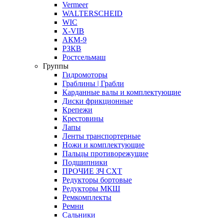
Vermeer
WALTERSCHEID
WIC
X-VIB
АКМ-9
РЗКВ
Ростсельмаш
Группы
Гидромоторы
Граблины | Грабли
Карданные валы и комплектующие
Диски фрикционные
Крепежи
Крестовины
Лапы
Ленты транспортерные
Ножи и комплектующие
Пальцы противорежущие
Подшипники
ПРОЧИЕ ЗЧ СХТ
Редукторы бортовые
Редукторы МКШ
Ремкомплекты
Ремни
Сальники