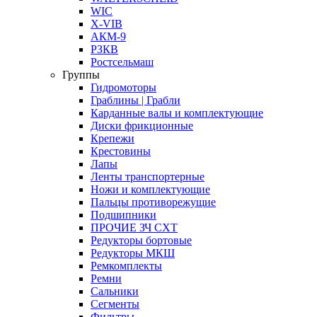
WIC
X-VIB
АКМ-9
РЗКВ
Ростсельмаш
Группы
Гидромоторы
Граблины | Грабли
Карданные валы и комплектующие
Диски фрикционные
Крепежи
Крестовины
Лапы
Ленты транспортерные
Ножи и комплектующие
Пальцы противорежущие
Подшипники
ПРОЧИЕ ЗЧ СХТ
Редукторы бортовые
Редукторы МКШ
Ремкомплекты
Ремни
Сальники
Сегменты
Фильтры