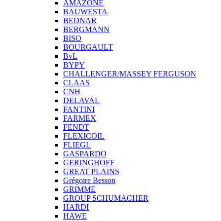
AMAZONE
BAUWESTA
BEDNAR
BERGMANN
BISO
BOURGAULT
BvL
BYPY
CHALLENGER/MASSEY FERGUSON
CLAAS
CNH
DELAVAL
FANTINI
FARMEX
FENDT
FLEXICOIL
FLIEGL
GASPARDO
GERINGHOFF
GREAT PLAINS
Grégoire Besson
GRIMME
GROUP SCHUMACHER
HARDI
HAWE