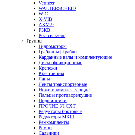
Vermeer
WALTERSCHEID
WIC
X-VIB
АКМ-9
РЗКВ
Ростсельмаш
Группы
Гидромоторы
Граблины | Грабли
Карданные валы и комплектующие
Диски фрикционные
Крепежи
Крестовины
Лапы
Ленты транспортерные
Ножи и комплектующие
Пальцы противорежущие
Подшипники
ПРОЧИЕ ЗЧ СХТ
Редукторы бортовые
Редукторы МКШ
Ремкомплекты
Ремни
Сальники