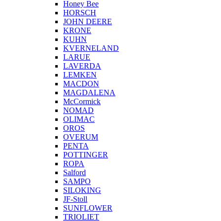
Honey Bee
HORSCH
JOHN DEERE
KRONE
KUHN
KVERNELAND
LARUE
LAVERDA
LEMKEN
MACDON
MAGDALENA
McCormick
NOMAD
OLIMAC
OROS
OVERUM
PENTA
POTTINGER
ROPA
Salford
SAMPO
SILOKING
JF-Stoll
SUNFLOWER
TRIOLIET