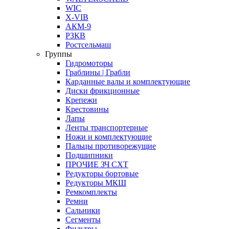
WIC
X-VIB
АКМ-9
РЗКВ
Ростсельмаш
Группы
Гидромоторы
Граблины | Грабли
Карданные валы и комплектующие
Диски фрикционные
Крепежи
Крестовины
Лапы
Ленты транспортерные
Ножи и комплектующие
Пальцы противорежущие
Подшипники
ПРОЧИЕ ЗЧ СХТ
Редукторы бортовые
Редукторы МКШ
Ремкомплекты
Ремни
Сальники
Сегменты
Фильтры