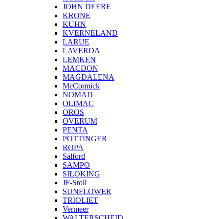
JOHN DEERE
KRONE
KUHN
KVERNELAND
LARUE
LAVERDA
LEMKEN
MACDON
MAGDALENA
McCormick
NOMAD
OLIMAC
OROS
OVERUM
PENTA
POTTINGER
ROPA
Salford
SAMPO
SILOKING
JF-Stoll
SUNFLOWER
TRIOLIET
Vermeer
WALTERSCHEID