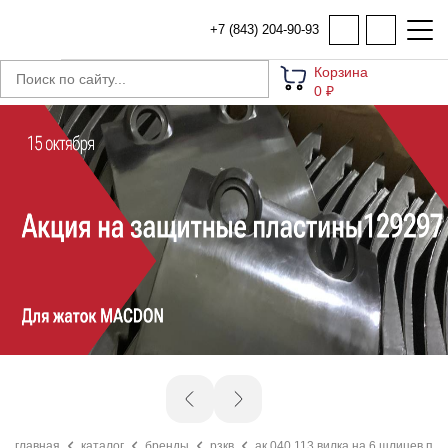
+7 (843) 204-90-93
Корзина
0 ₽
главная
каталог
бренды
рзкв
ак.040.113 вилка на 6 шлицев под