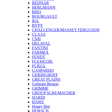
BEDNAR
BERGMANN
BISO
BOURGAULT
BvL
BYPY
CHALLENGER/MASSEY FERGUSON
CLAAS
CNH
DELAVAL
FANTINI
FARMEX
FENDT
FLEXICOIL
FLIEGL
GASPARDO
GERINGHOFF
GREAT PLAINS
Grégoire Besson
GRIMME
GROUP SCHUMACHER
HARDI
HAWE
Honey Bee
HORSCH