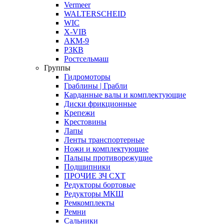
Vermeer
WALTERSCHEID
WIC
X-VIB
АКМ-9
РЗКВ
Ростсельмаш
Группы
Гидромоторы
Граблины | Грабли
Карданные валы и комплектующие
Диски фрикционные
Крепежи
Крестовины
Лапы
Ленты транспортерные
Ножи и комплектующие
Пальцы противорежущие
Подшипники
ПРОЧИЕ ЗЧ СХТ
Редукторы бортовые
Редукторы МКШ
Ремкомплекты
Ремни
Сальники