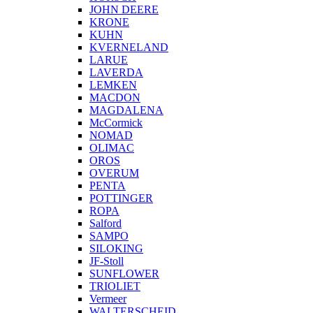
JOHN DEERE
KRONE
KUHN
KVERNELAND
LARUE
LAVERDA
LEMKEN
MACDON
MAGDALENA
McCormick
NOMAD
OLIMAC
OROS
OVERUM
PENTA
POTTINGER
ROPA
Salford
SAMPO
SILOKING
JF-Stoll
SUNFLOWER
TRIOLIET
Vermeer
WALTERSCHEID