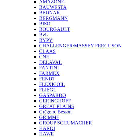
AMAZONE
BAUWESTA
BEDNAR
BERGMANN
BISO
BOURGAULT
BvL
BYPY
CHALLENGER/MASSEY FERGUSON
CLAAS
CNH
DELAVAL
FANTINI
FARMEX
FENDT
FLEXICOIL
FLIEGL
GASPARDO
GERINGHOFF
GREAT PLAINS
Grégoire Besson
GRIMME
GROUP SCHUMACHER
HARDI
HAWE