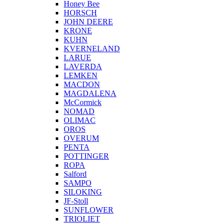
Honey Bee
HORSCH
JOHN DEERE
KRONE
KUHN
KVERNELAND
LARUE
LAVERDA
LEMKEN
MACDON
MAGDALENA
McCormick
NOMAD
OLIMAC
OROS
OVERUM
PENTA
POTTINGER
ROPA
Salford
SAMPO
SILOKING
JF-Stoll
SUNFLOWER
TRIOLIET