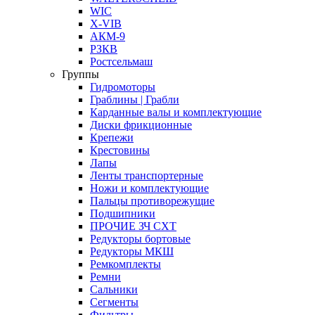
WIC
X-VIB
АКМ-9
РЗКВ
Ростсельмаш
Группы
Гидромоторы
Граблины | Грабли
Карданные валы и комплектующие
Диски фрикционные
Крепежи
Крестовины
Лапы
Ленты транспортерные
Ножи и комплектующие
Пальцы противорежущие
Подшипники
ПРОЧИЕ ЗЧ СХТ
Редукторы бортовые
Редукторы МКШ
Ремкомплекты
Ремни
Сальники
Сегменты
Фильтры