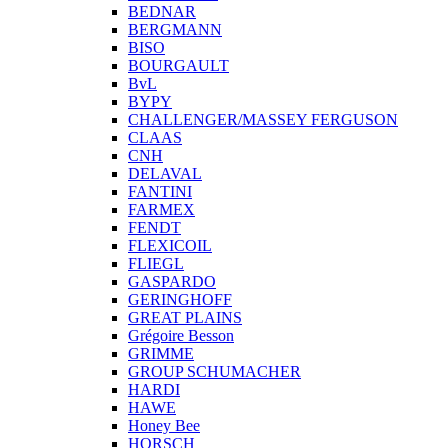
BEDNAR
BERGMANN
BISO
BOURGAULT
BvL
BYPY
CHALLENGER/MASSEY FERGUSON
CLAAS
CNH
DELAVAL
FANTINI
FARMEX
FENDT
FLEXICOIL
FLIEGL
GASPARDO
GERINGHOFF
GREAT PLAINS
Grégoire Besson
GRIMME
GROUP SCHUMACHER
HARDI
HAWE
Honey Bee
HORSCH