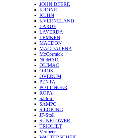
JOHN DEERE
KRONE
KUHN
KVERNELAND
LARUE
LAVERDA
LEMKEN
MACDON
MAGDALENA
McCormick
NOMAD
OLIMAC
OROS
OVERUM
PENTA
POTTINGER
ROPA
Salford
SAMPO
SILOKING
JF-Stoll
SUNFLOWER
TRIOLIET
Vermeer
WALTERSCHEID