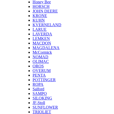
Honey Bee
HORSCH
JOHN DEERE
KRONE
KUHN
KVERNELAND
LARUE
LAVERDA
LEMKEN
MACDON
MAGDALENA
McCormick
NOMAD
OLIMAC
OROS
OVERUM
PENTA
POTTINGER
ROPA
Salford
SAMPO
SILOKING
JF-Stoll
SUNFLOWER
TRIOLIET