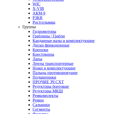
WIC
X-VIB
АКМ-9
РЗКВ
Ростсельмаш
Группы
Гидромоторы
Граблины | Грабли
Карданные валы и комплектующие
Диски фрикционные
Крепежи
Крестовины
Лапы
Ленты транспортерные
Ножи и комплектующие
Пальцы противорежущие
Подшипники
ПРОЧИЕ ЗЧ СХТ
Редукторы бортовые
Редукторы МКШ
Ремкомплекты
Ремни
Сальники
Сегменты
Фильтры