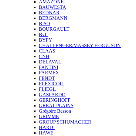
AMAZONE
BAUWESTA
BEDNAR
BERGMANN
BISO
BOURGAULT
BvL
BYPY
CHALLENGER/MASSEY FERGUSON
CLAAS
CNH
DELAVAL
FANTINI
FARMEX
FENDT
FLEXICOIL
FLIEGL
GASPARDO
GERINGHOFF
GREAT PLAINS
Grégoire Besson
GRIMME
GROUP SCHUMACHER
HARDI
HAWE