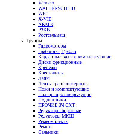
Vermeer
WALTERSCHEID
WIC
X-VIB
АКМ-9
РЗКВ
Ростсельмаш
Группы
Гидромоторы
Граблины | Грабли
Карданные валы и комплектующие
Диски фрикционные
Крепежи
Крестовины
Лапы
Ленты транспортерные
Ножи и комплектующие
Пальцы противорежущие
Подшипники
ПРОЧИЕ ЗЧ СХТ
Редукторы бортовые
Редукторы МКШ
Ремкомплекты
Ремни
Сальники