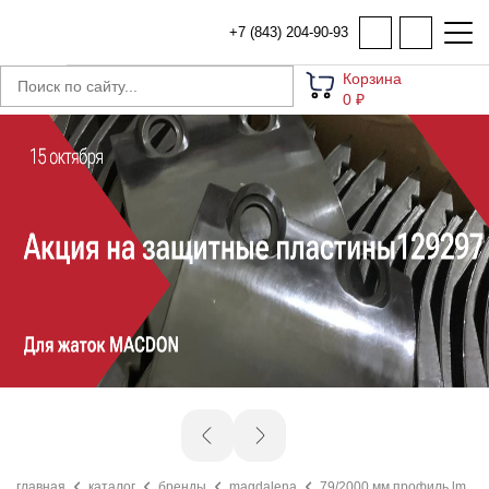
+7 (843) 204-90-93
Корзина
0 ₽
главная
каталог
бренды
magdalena
79/2000 мм профиль lm