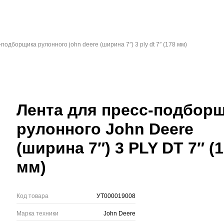
подборщика рулонного john deere (ширина 7″) 3 ply dt 7″ (178 мм)
Лента для пресс-подбор
рулонного John Deere
(ширина 7″) 3 PLY DT 7″ (
мм)
Код товара
УТ000019008
Марка техники
John Deere