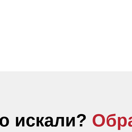
то искали?
Обр