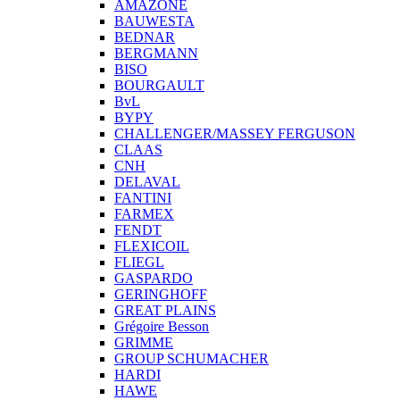
AMAZONE
BAUWESTA
BEDNAR
BERGMANN
BISO
BOURGAULT
BvL
BYPY
CHALLENGER/MASSEY FERGUSON
CLAAS
CNH
DELAVAL
FANTINI
FARMEX
FENDT
FLEXICOIL
FLIEGL
GASPARDO
GERINGHOFF
GREAT PLAINS
Grégoire Besson
GRIMME
GROUP SCHUMACHER
HARDI
HAWE