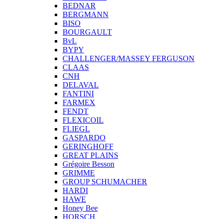
BEDNAR
BERGMANN
BISO
BOURGAULT
BvL
BYPY
CHALLENGER/MASSEY FERGUSON
CLAAS
CNH
DELAVAL
FANTINI
FARMEX
FENDT
FLEXICOIL
FLIEGL
GASPARDO
GERINGHOFF
GREAT PLAINS
Grégoire Besson
GRIMME
GROUP SCHUMACHER
HARDI
HAWE
Honey Bee
HORSCH