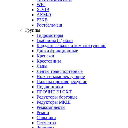
WIC
X-VIB
АКМ-9
РЗКВ
Ростсельмаш
Группы
Гидромоторы
Граблины | Грабли
Карданные валы и комплектующие
Диски фрикционные
Крепежи
Крестовины
Лапы
Ленты транспортерные
Ножи и комплектующие
Пальцы противорежущие
Подшипники
ПРОЧИЕ ЗЧ СХТ
Редукторы бортовые
Редукторы МКШ
Ремкомплекты
Ремни
Сальники
Сегменты
Фильтры