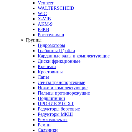
Vermeer
WALTERSCHEID
WIC
X-VIB
АКМ-9
РЗКВ
Ростсельмаш
Группы
Гидромоторы
Граблины | Грабли
Карданные валы и комплектующие
Диски фрикционные
Крепежи
Крестовины
Лапы
Ленты транспортерные
Ножи и комплектующие
Пальцы противорежущие
Подшипники
ПРОЧИЕ ЗЧ СХТ
Редукторы бортовые
Редукторы МКШ
Ремкомплекты
Ремни
Сальники