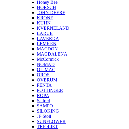
Honey Bee
HORSCH
JOHN DEERE
KRONE
KUHN
KVERNELAND
LARUE
LAVERDA
LEMKEN
MACDON
MAGDALENA
McCormick
NOMAD
OLIMAC
OROS
OVERUM
PENTA
POTTINGER
ROPA
Salford
SAMPO
SILOKING
JF-Stoll
SUNFLOWER
TRIOLIET