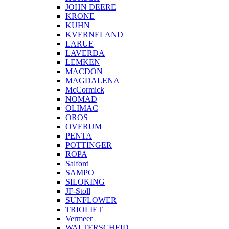
JOHN DEERE
KRONE
KUHN
KVERNELAND
LARUE
LAVERDA
LEMKEN
MACDON
MAGDALENA
McCormick
NOMAD
OLIMAC
OROS
OVERUM
PENTA
POTTINGER
ROPA
Salford
SAMPO
SILOKING
JF-Stoll
SUNFLOWER
TRIOLIET
Vermeer
WALTERSCHEID