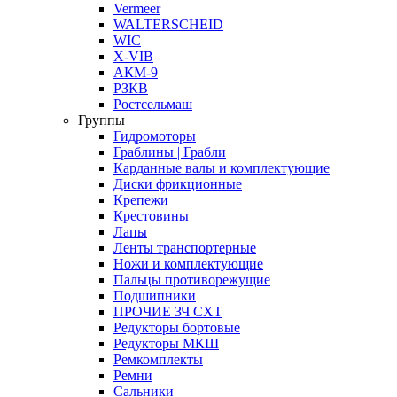
Vermeer
WALTERSCHEID
WIC
X-VIB
АКМ-9
РЗКВ
Ростсельмаш
Группы
Гидромоторы
Граблины | Грабли
Карданные валы и комплектующие
Диски фрикционные
Крепежи
Крестовины
Лапы
Ленты транспортерные
Ножи и комплектующие
Пальцы противорежущие
Подшипники
ПРОЧИЕ ЗЧ СХТ
Редукторы бортовые
Редукторы МКШ
Ремкомплекты
Ремни
Сальники