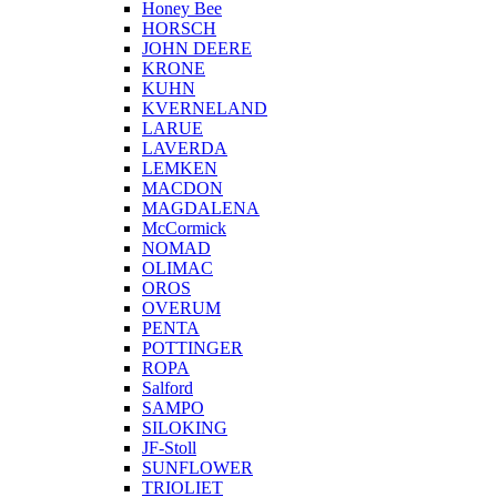
Honey Bee
HORSCH
JOHN DEERE
KRONE
KUHN
KVERNELAND
LARUE
LAVERDA
LEMKEN
MACDON
MAGDALENA
McCormick
NOMAD
OLIMAC
OROS
OVERUM
PENTA
POTTINGER
ROPA
Salford
SAMPO
SILOKING
JF-Stoll
SUNFLOWER
TRIOLIET