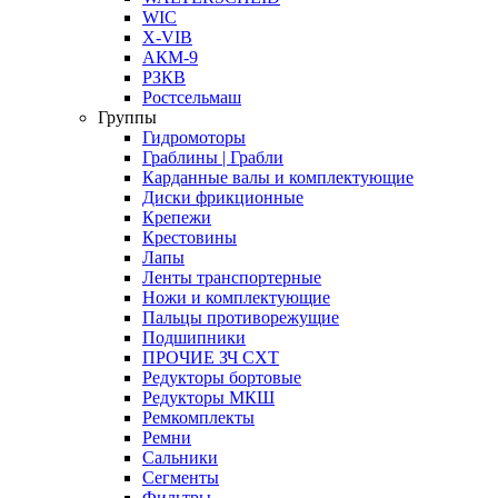
WIC
X-VIB
АКМ-9
РЗКВ
Ростсельмаш
Группы
Гидромоторы
Граблины | Грабли
Карданные валы и комплектующие
Диски фрикционные
Крепежи
Крестовины
Лапы
Ленты транспортерные
Ножи и комплектующие
Пальцы противорежущие
Подшипники
ПРОЧИЕ ЗЧ СХТ
Редукторы бортовые
Редукторы МКШ
Ремкомплекты
Ремни
Сальники
Сегменты
Фильтры