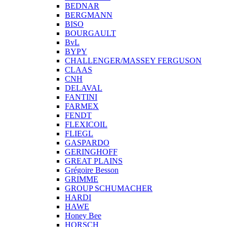
BEDNAR
BERGMANN
BISO
BOURGAULT
BvL
BYPY
CHALLENGER/MASSEY FERGUSON
CLAAS
CNH
DELAVAL
FANTINI
FARMEX
FENDT
FLEXICOIL
FLIEGL
GASPARDO
GERINGHOFF
GREAT PLAINS
Grégoire Besson
GRIMME
GROUP SCHUMACHER
HARDI
HAWE
Honey Bee
HORSCH