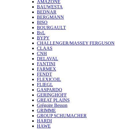
AMAZONE
BAUWESTA
BEDNAR
BERGMANN
BISO
BOURGAULT
BvL
BYPY
CHALLENGER/MASSEY FERGUSON
CLAAS
CNH
DELAVAL
FANTINI
FARMEX
FENDT
FLEXICOIL
FLIEGL
GASPARDO
GERINGHOFF
GREAT PLAINS
Grégoire Besson
GRIMME
GROUP SCHUMACHER
HARDI
HAWE