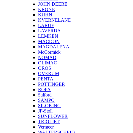
JOHN DEERE
KRONE
KUHN
KVERNELAND
LARUE
LAVERDA
LEMKEN
MACDON
MAGDALENA
McCormick
NOMAD
OLIMAC
OROS
OVERUM
PENTA
POTTINGER
ROPA
Salford
SAMPO
SILOKING
JF-Stoll
SUNFLOWER
TRIOLIET
Vermeer
WALTERSCHEID