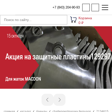
+7 (843) 204-90-93
Корзина
0 ₽
главная
каталог
бренды
challenger/massey ferguson
71346158n