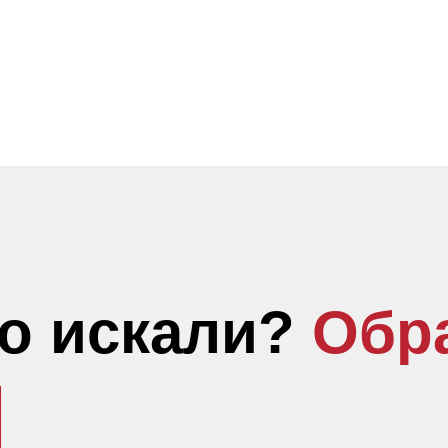
то искали?
Обр