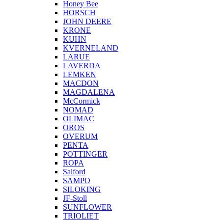
Honey Bee
HORSCH
JOHN DEERE
KRONE
KUHN
KVERNELAND
LARUE
LAVERDA
LEMKEN
MACDON
MAGDALENA
McCormick
NOMAD
OLIMAC
OROS
OVERUM
PENTA
POTTINGER
ROPA
Salford
SAMPO
SILOKING
JF-Stoll
SUNFLOWER
TRIOLIET