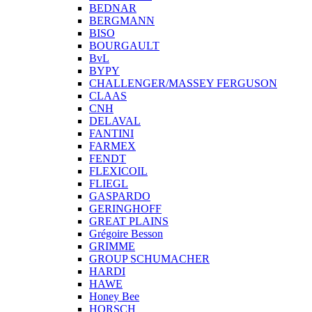
BEDNAR
BERGMANN
BISO
BOURGAULT
BvL
BYPY
CHALLENGER/MASSEY FERGUSON
CLAAS
CNH
DELAVAL
FANTINI
FARMEX
FENDT
FLEXICOIL
FLIEGL
GASPARDO
GERINGHOFF
GREAT PLAINS
Grégoire Besson
GRIMME
GROUP SCHUMACHER
HARDI
HAWE
Honey Bee
HORSCH