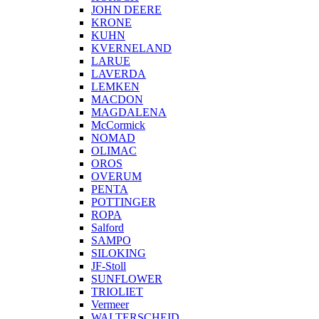
JOHN DEERE
KRONE
KUHN
KVERNELAND
LARUE
LAVERDA
LEMKEN
MACDON
MAGDALENA
McCormick
NOMAD
OLIMAC
OROS
OVERUM
PENTA
POTTINGER
ROPA
Salford
SAMPO
SILOKING
JF-Stoll
SUNFLOWER
TRIOLIET
Vermeer
WALTERSCHEID