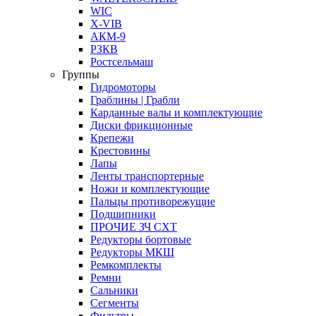
WIC
X-VIB
АКМ-9
РЗКВ
Ростсельмаш
Группы
Гидромоторы
Граблины | Грабли
Карданные валы и комплектующие
Диски фрикционные
Крепежи
Крестовины
Лапы
Ленты транспортерные
Ножи и комплектующие
Пальцы противорежущие
Подшипники
ПРОЧИЕ ЗЧ СХТ
Редукторы бортовые
Редукторы МКШ
Ремкомплекты
Ремни
Сальники
Сегменты
Фильтры