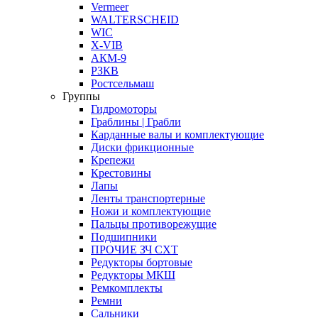
Vermeer
WALTERSCHEID
WIC
X-VIB
АКМ-9
РЗКВ
Ростсельмаш
Группы
Гидромоторы
Граблины | Грабли
Карданные валы и комплектующие
Диски фрикционные
Крепежи
Крестовины
Лапы
Ленты транспортерные
Ножи и комплектующие
Пальцы противорежущие
Подшипники
ПРОЧИЕ ЗЧ СХТ
Редукторы бортовые
Редукторы МКШ
Ремкомплекты
Ремни
Сальники