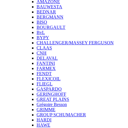
AMAZONE
BAUWESTA
BEDNAR
BERGMANN
BISO
BOURGAULT
BvL
BYPY
CHALLENGER/MASSEY FERGUSON
CLAAS
CNH
DELAVAL
FANTINI
FARMEX
FENDT
FLEXICOIL
FLIEGL
GASPARDO
GERINGHOFF
GREAT PLAINS
Grégoire Besson
GRIMME
GROUP SCHUMACHER
HARDI
HAWE