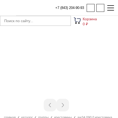
+7 (843) 204-90-93
Корзина
0 ₽
главная
каталог
группы
крестовины
aw34.090.0 крестовина