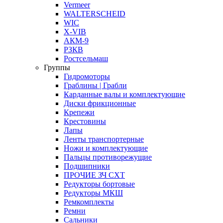
Vermeer
WALTERSCHEID
WIC
X-VIB
АКМ-9
РЗКВ
Ростсельмаш
Группы
Гидромоторы
Граблины | Грабли
Карданные валы и комплектующие
Диски фрикционные
Крепежи
Крестовины
Лапы
Ленты транспортерные
Ножи и комплектующие
Пальцы противорежущие
Подшипники
ПРОЧИЕ ЗЧ СХТ
Редукторы бортовые
Редукторы МКШ
Ремкомплекты
Ремни
Сальники