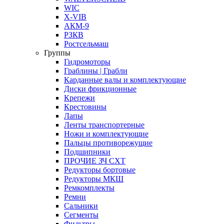
WIC
X-VIB
АКМ-9
РЗКВ
Ростсельмаш
Группы
Гидромоторы
Граблины | Грабли
Карданные валы и комплектующие
Диски фрикционные
Крепежи
Крестовины
Лапы
Ленты транспортерные
Ножи и комплектующие
Пальцы противорежущие
Подшипники
ПРОЧИЕ ЗЧ СХТ
Редукторы бортовые
Редукторы МКШ
Ремкомплекты
Ремни
Сальники
Сегменты
Фильтры