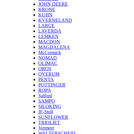
JOHN DEERE
KRONE
KUHN
KVERNELAND
LARUE
LAVERDA
LEMKEN
MACDON
MAGDALENA
McCormick
NOMAD
OLIMAC
OROS
OVERUM
PENTA
POTTINGER
ROPA
Salford
SAMPO
SILOKING
JF-Stoll
SUNFLOWER
TRIOLIET
Vermeer
WALTERSCHEID