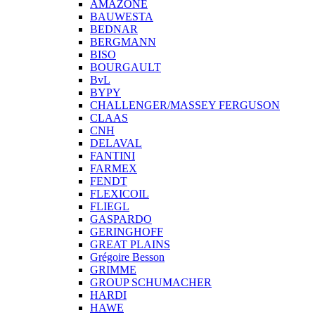
AMAZONE
BAUWESTA
BEDNAR
BERGMANN
BISO
BOURGAULT
BvL
BYPY
CHALLENGER/MASSEY FERGUSON
CLAAS
CNH
DELAVAL
FANTINI
FARMEX
FENDT
FLEXICOIL
FLIEGL
GASPARDO
GERINGHOFF
GREAT PLAINS
Grégoire Besson
GRIMME
GROUP SCHUMACHER
HARDI
HAWE