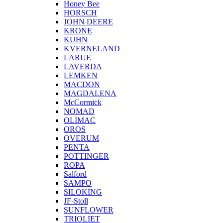
Honey Bee
HORSCH
JOHN DEERE
KRONE
KUHN
KVERNELAND
LARUE
LAVERDA
LEMKEN
MACDON
MAGDALENA
McCormick
NOMAD
OLIMAC
OROS
OVERUM
PENTA
POTTINGER
ROPA
Salford
SAMPO
SILOKING
JF-Stoll
SUNFLOWER
TRIOLIET