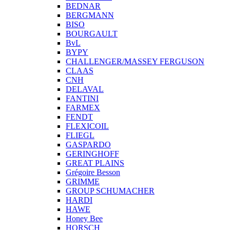
BEDNAR
BERGMANN
BISO
BOURGAULT
BvL
BYPY
CHALLENGER/MASSEY FERGUSON
CLAAS
CNH
DELAVAL
FANTINI
FARMEX
FENDT
FLEXICOIL
FLIEGL
GASPARDO
GERINGHOFF
GREAT PLAINS
Grégoire Besson
GRIMME
GROUP SCHUMACHER
HARDI
HAWE
Honey Bee
HORSCH