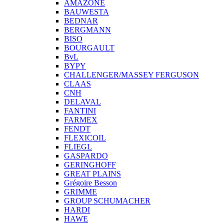
AMAZONE
BAUWESTA
BEDNAR
BERGMANN
BISO
BOURGAULT
BvL
BYPY
CHALLENGER/MASSEY FERGUSON
CLAAS
CNH
DELAVAL
FANTINI
FARMEX
FENDT
FLEXICOIL
FLIEGL
GASPARDO
GERINGHOFF
GREAT PLAINS
Grégoire Besson
GRIMME
GROUP SCHUMACHER
HARDI
HAWE