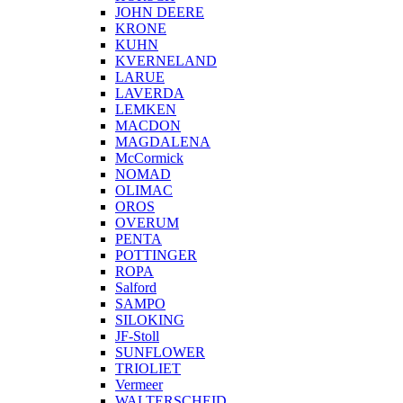
JOHN DEERE
KRONE
KUHN
KVERNELAND
LARUE
LAVERDA
LEMKEN
MACDON
MAGDALENA
McCormick
NOMAD
OLIMAC
OROS
OVERUM
PENTA
POTTINGER
ROPA
Salford
SAMPO
SILOKING
JF-Stoll
SUNFLOWER
TRIOLIET
Vermeer
WALTERSCHEID