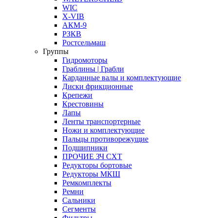
WIC
X-VIB
АКМ-9
РЗКВ
Ростсельмаш
Группы
Гидромоторы
Граблины | Грабли
Карданные валы и комплектующие
Диски фрикционные
Крепежи
Крестовины
Лапы
Ленты транспортерные
Ножи и комплектующие
Пальцы противорежущие
Подшипники
ПРОЧИЕ ЗЧ СХТ
Редукторы бортовые
Редукторы МКШ
Ремкомплекты
Ремни
Сальники
Сегменты
Фильтры