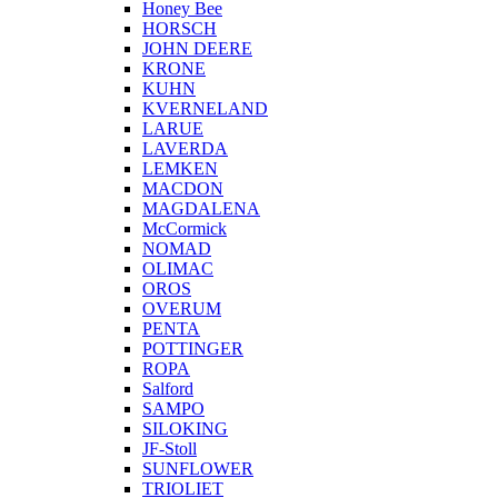
Honey Bee
HORSCH
JOHN DEERE
KRONE
KUHN
KVERNELAND
LARUE
LAVERDA
LEMKEN
MACDON
MAGDALENA
McCormick
NOMAD
OLIMAC
OROS
OVERUM
PENTA
POTTINGER
ROPA
Salford
SAMPO
SILOKING
JF-Stoll
SUNFLOWER
TRIOLIET