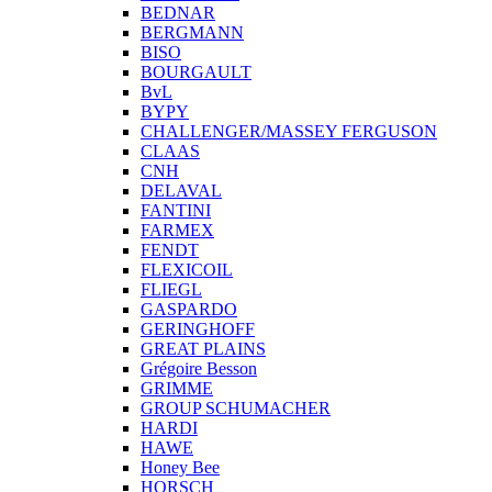
BEDNAR
BERGMANN
BISO
BOURGAULT
BvL
BYPY
CHALLENGER/MASSEY FERGUSON
CLAAS
CNH
DELAVAL
FANTINI
FARMEX
FENDT
FLEXICOIL
FLIEGL
GASPARDO
GERINGHOFF
GREAT PLAINS
Grégoire Besson
GRIMME
GROUP SCHUMACHER
HARDI
HAWE
Honey Bee
HORSCH