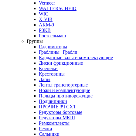
Vermeer
WALTERSCHEID
WIC
X-VIB
АКМ-9
РЗКВ
Ростсельмаш
Группы
Гидромоторы
Граблины | Грабли
Карданные валы и комплектующие
Диски фрикционные
Крепежи
Крестовины
Лапы
Ленты транспортерные
Ножи и комплектующие
Пальцы противорежущие
Подшипники
ПРОЧИЕ ЗЧ СХТ
Редукторы бортовые
Редукторы МКШ
Ремкомплекты
Ремни
Сальники