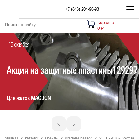
+7 (843) 204-90-93
Корзина
0 ₽
главная
каталог
бренды
grégoire besson
9311650109 болт m16