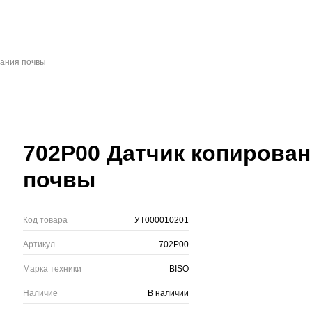
вания почвы
702P00 Датчик копирова
почвы
Код товара
УТ000010201
Артикул
702P00
Марка техники
BISO
Наличие
В наличии