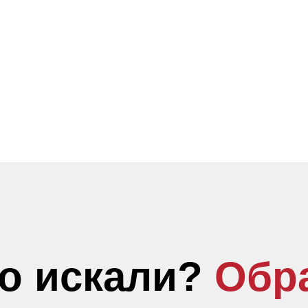
то искали?
Обр