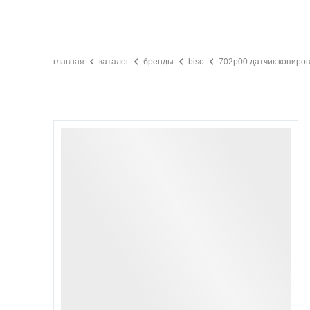
главная
каталог
бренды
biso
702p00 датчик копиро