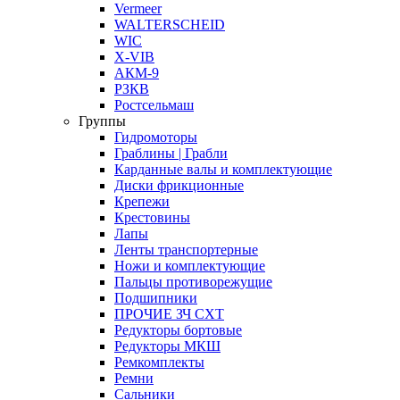
Vermeer
WALTERSCHEID
WIC
X-VIB
АКМ-9
РЗКВ
Ростсельмаш
Группы
Гидромоторы
Граблины | Грабли
Карданные валы и комплектующие
Диски фрикционные
Крепежи
Крестовины
Лапы
Ленты транспортерные
Ножи и комплектующие
Пальцы противорежущие
Подшипники
ПРОЧИЕ ЗЧ СХТ
Редукторы бортовые
Редукторы МКШ
Ремкомплекты
Ремни
Сальники