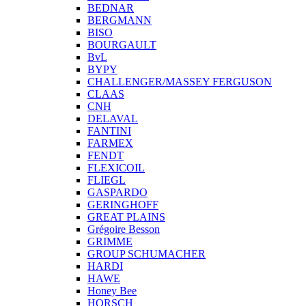
BEDNAR
BERGMANN
BISO
BOURGAULT
BvL
BYPY
CHALLENGER/MASSEY FERGUSON
CLAAS
CNH
DELAVAL
FANTINI
FARMEX
FENDT
FLEXICOIL
FLIEGL
GASPARDO
GERINGHOFF
GREAT PLAINS
Grégoire Besson
GRIMME
GROUP SCHUMACHER
HARDI
HAWE
Honey Bee
HORSCH