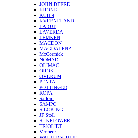
JOHN DEERE
KRONE
KUHN
KVERNELAND
LARUE
LAVERDA
LEMKEN
MACDON
MAGDALENA
McCormick
NOMAD
OLIMAC
OROS
OVERUM
PENTA
POTTINGER
ROPA
Salford
SAMPO
SILOKING
JF-Stoll
SUNFLOWER
TRIOLIET
Vermeer
WALTERSCHEID