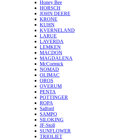
Honey Bee
HORSCH
JOHN DEERE
KRONE
KUHN
KVERNELAND
LARUE
LAVERDA
LEMKEN
MACDON
MAGDALENA
McCormick
NOMAD
OLIMAC
OROS
OVERUM
PENTA
POTTINGER
ROPA
Salford
SAMPO
SILOKING
JF-Stoll
SUNFLOWER
TRIOLIET