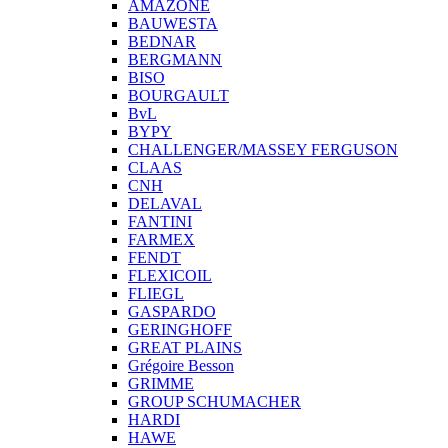
AMAZONE
BAUWESTA
BEDNAR
BERGMANN
BISO
BOURGAULT
BvL
BYPY
CHALLENGER/MASSEY FERGUSON
CLAAS
CNH
DELAVAL
FANTINI
FARMEX
FENDT
FLEXICOIL
FLIEGL
GASPARDO
GERINGHOFF
GREAT PLAINS
Grégoire Besson
GRIMME
GROUP SCHUMACHER
HARDI
HAWE