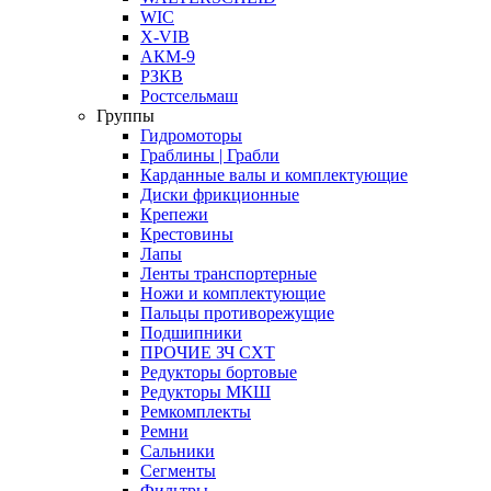
WIC
X-VIB
АКМ-9
РЗКВ
Ростсельмаш
Группы
Гидромоторы
Граблины | Грабли
Карданные валы и комплектующие
Диски фрикционные
Крепежи
Крестовины
Лапы
Ленты транспортерные
Ножи и комплектующие
Пальцы противорежущие
Подшипники
ПРОЧИЕ ЗЧ СХТ
Редукторы бортовые
Редукторы МКШ
Ремкомплекты
Ремни
Сальники
Сегменты
Фильтры