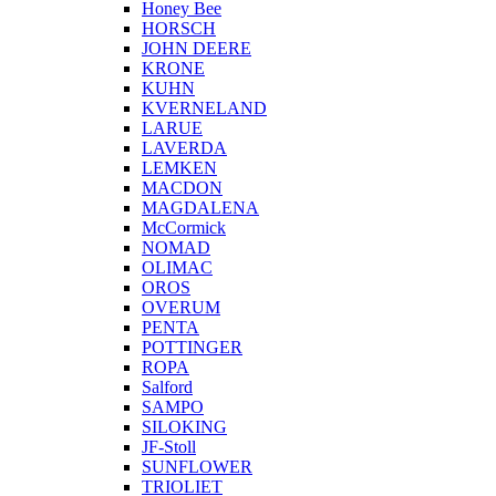
Honey Bee
HORSCH
JOHN DEERE
KRONE
KUHN
KVERNELAND
LARUE
LAVERDA
LEMKEN
MACDON
MAGDALENA
McCormick
NOMAD
OLIMAC
OROS
OVERUM
PENTA
POTTINGER
ROPA
Salford
SAMPO
SILOKING
JF-Stoll
SUNFLOWER
TRIOLIET