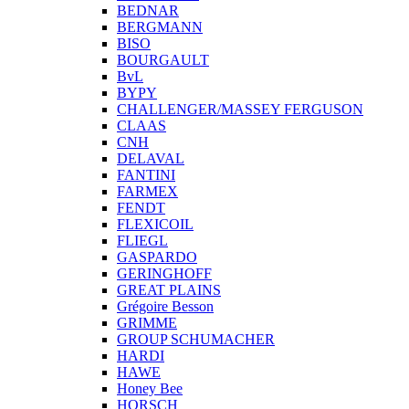
BEDNAR
BERGMANN
BISO
BOURGAULT
BvL
BYPY
CHALLENGER/MASSEY FERGUSON
CLAAS
CNH
DELAVAL
FANTINI
FARMEX
FENDT
FLEXICOIL
FLIEGL
GASPARDO
GERINGHOFF
GREAT PLAINS
Grégoire Besson
GRIMME
GROUP SCHUMACHER
HARDI
HAWE
Honey Bee
HORSCH