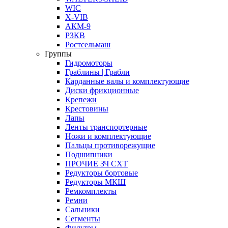
WIC
X-VIB
АКМ-9
РЗКВ
Ростсельмаш
Группы
Гидромоторы
Граблины | Грабли
Карданные валы и комплектующие
Диски фрикционные
Крепежи
Крестовины
Лапы
Ленты транспортерные
Ножи и комплектующие
Пальцы противорежущие
Подшипники
ПРОЧИЕ ЗЧ СХТ
Редукторы бортовые
Редукторы МКШ
Ремкомплекты
Ремни
Сальники
Сегменты
Фильтры