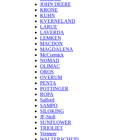
JOHN DEERE
KRONE
KUHN
KVERNELAND
LARUE
LAVERDA
LEMKEN
MACDON
MAGDALENA
McCormick
NOMAD
OLIMAC
OROS
OVERUM
PENTA
POTTINGER
ROPA
Salford
SAMPO
SILOKING
JF-Stoll
SUNFLOWER
TRIOLIET
Vermeer
WALTERSCHEID