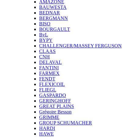
AMAZONE
BAUWESTA
BEDNAR
BERGMANN
BISO
BOURGAULT
BvL
BYPY
CHALLENGER/MASSEY FERGUSON
CLAAS
CNH
DELAVAL
FANTINI
FARMEX
FENDT
FLEXICOIL
FLIEGL
GASPARDO
GERINGHOFF
GREAT PLAINS
Grégoire Besson
GRIMME
GROUP SCHUMACHER
HARDI
HAWE