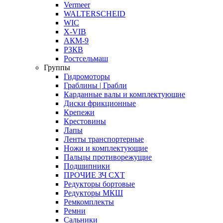
Vermeer
WALTERSCHEID
WIC
X-VIB
АКМ-9
РЗКВ
Ростсельмаш
Группы
Гидромоторы
Граблины | Грабли
Карданные валы и комплектующие
Диски фрикционные
Крепежи
Крестовины
Лапы
Ленты транспортерные
Ножи и комплектующие
Пальцы противорежущие
Подшипники
ПРОЧИЕ ЗЧ СХТ
Редукторы бортовые
Редукторы МКШ
Ремкомплекты
Ремни
Сальники