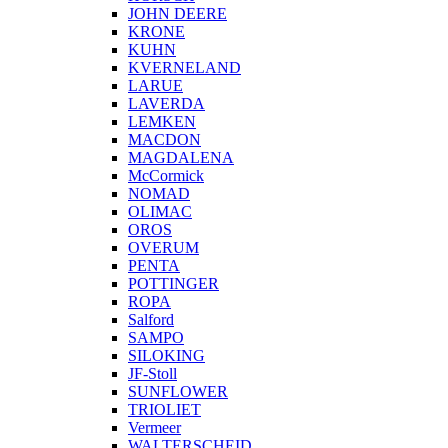
JOHN DEERE
KRONE
KUHN
KVERNELAND
LARUE
LAVERDA
LEMKEN
MACDON
MAGDALENA
McCormick
NOMAD
OLIMAC
OROS
OVERUM
PENTA
POTTINGER
ROPA
Salford
SAMPO
SILOKING
JF-Stoll
SUNFLOWER
TRIOLIET
Vermeer
WALTERSCHEID