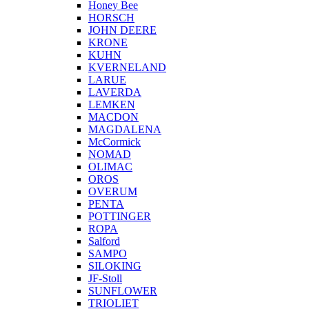
Honey Bee
HORSCH
JOHN DEERE
KRONE
KUHN
KVERNELAND
LARUE
LAVERDA
LEMKEN
MACDON
MAGDALENA
McCormick
NOMAD
OLIMAC
OROS
OVERUM
PENTA
POTTINGER
ROPA
Salford
SAMPO
SILOKING
JF-Stoll
SUNFLOWER
TRIOLIET