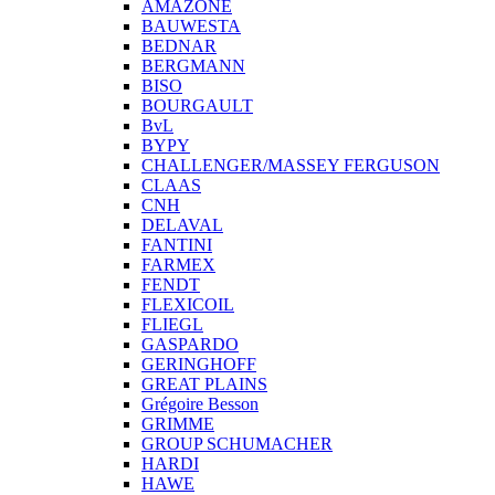
AMAZONE
BAUWESTA
BEDNAR
BERGMANN
BISO
BOURGAULT
BvL
BYPY
CHALLENGER/MASSEY FERGUSON
CLAAS
CNH
DELAVAL
FANTINI
FARMEX
FENDT
FLEXICOIL
FLIEGL
GASPARDO
GERINGHOFF
GREAT PLAINS
Grégoire Besson
GRIMME
GROUP SCHUMACHER
HARDI
HAWE