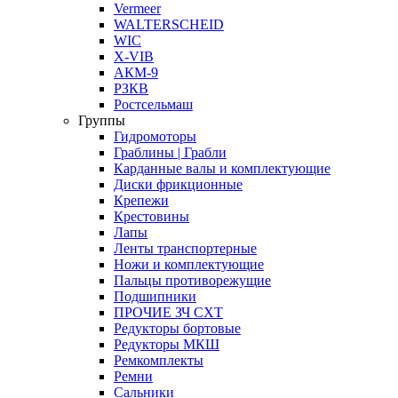
Vermeer
WALTERSCHEID
WIC
X-VIB
АКМ-9
РЗКВ
Ростсельмаш
Группы
Гидромоторы
Граблины | Грабли
Карданные валы и комплектующие
Диски фрикционные
Крепежи
Крестовины
Лапы
Ленты транспортерные
Ножи и комплектующие
Пальцы противорежущие
Подшипники
ПРОЧИЕ ЗЧ СХТ
Редукторы бортовые
Редукторы МКШ
Ремкомплекты
Ремни
Сальники