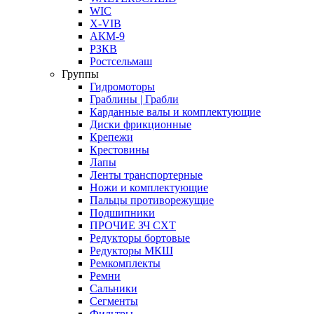
WIC
X-VIB
АКМ-9
РЗКВ
Ростсельмаш
Группы
Гидромоторы
Граблины | Грабли
Карданные валы и комплектующие
Диски фрикционные
Крепежи
Крестовины
Лапы
Ленты транспортерные
Ножи и комплектующие
Пальцы противорежущие
Подшипники
ПРОЧИЕ ЗЧ СХТ
Редукторы бортовые
Редукторы МКШ
Ремкомплекты
Ремни
Сальники
Сегменты
Фильтры