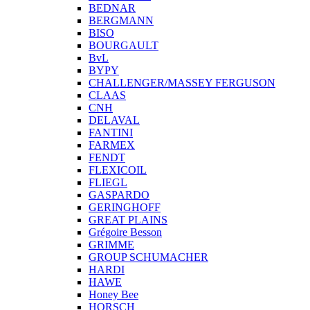
BEDNAR
BERGMANN
BISO
BOURGAULT
BvL
BYPY
CHALLENGER/MASSEY FERGUSON
CLAAS
CNH
DELAVAL
FANTINI
FARMEX
FENDT
FLEXICOIL
FLIEGL
GASPARDO
GERINGHOFF
GREAT PLAINS
Grégoire Besson
GRIMME
GROUP SCHUMACHER
HARDI
HAWE
Honey Bee
HORSCH