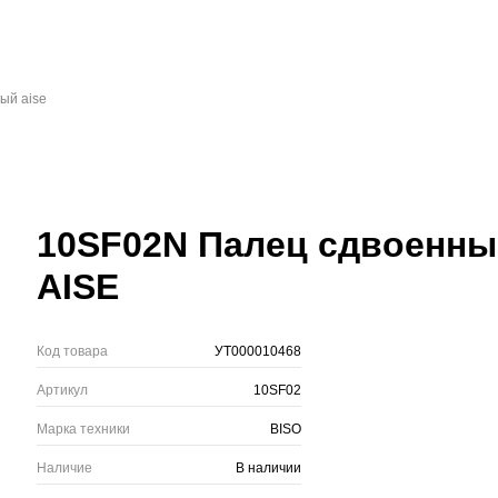
ый aise
10SF02N Палец сдвоенны
AISE
Код товара
УТ000010468
Артикул
10SF02
Марка техники
BISO
Наличие
В наличии