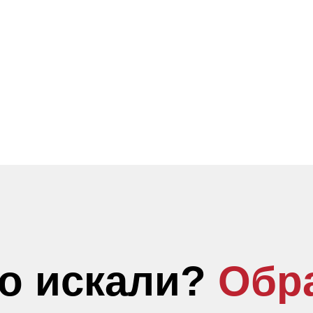
то искали?
Обр