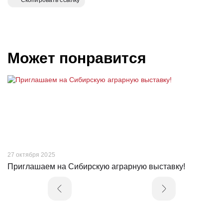
Скопировать ссылку
Может понравится
27 октября 2025
23
Приглашаем на Сибирскую аграрную выставку!
Н