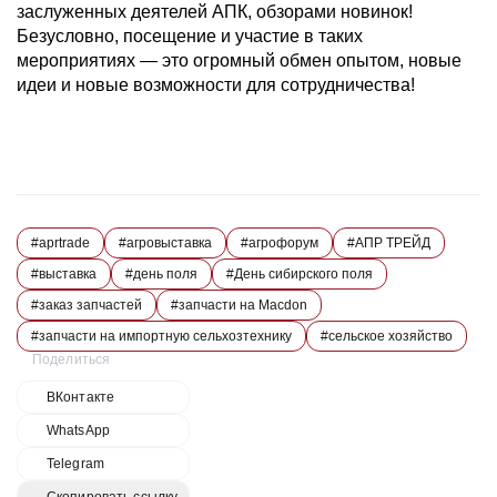
заслуженных деятелей АПК, обзорами новинок!
Безусловно, посещение и участие в таких
мероприятиях — это огромный обмен опытом, новые
идеи и новые возможности для сотрудничества!
#aprtrade
#агровыставка
#агрофорум
#АПР ТРЕЙД
#выставка
#день поля
#День сибирского поля
#заказ запчастей
#запчасти на Macdon
#запчасти на импортную сельхозтехнику
#сельское хозяйство
Поделиться
ВКонтакте
WhatsApp
Telegram