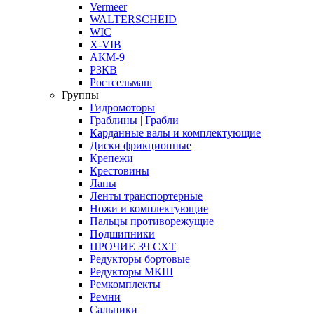
Vermeer
WALTERSCHEID
WIC
X-VIB
АКМ-9
РЗКВ
Ростсельмаш
Группы
Гидромоторы
Граблины | Грабли
Карданные валы и комплектующие
Диски фрикционные
Крепежи
Крестовины
Лапы
Ленты транспортерные
Ножи и комплектующие
Пальцы противорежущие
Подшипники
ПРОЧИЕ ЗЧ СХТ
Редукторы бортовые
Редукторы МКШ
Ремкомплекты
Ремни
Сальники