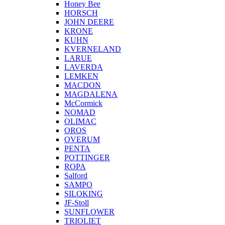
Honey Bee
HORSCH
JOHN DEERE
KRONE
KUHN
KVERNELAND
LARUE
LAVERDA
LEMKEN
MACDON
MAGDALENA
McCormick
NOMAD
OLIMAC
OROS
OVERUM
PENTA
POTTINGER
ROPA
Salford
SAMPO
SILOKING
JF-Stoll
SUNFLOWER
TRIOLIET