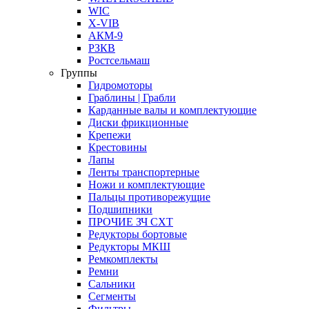
WIC
X-VIB
АКМ-9
РЗКВ
Ростсельмаш
Группы
Гидромоторы
Граблины | Грабли
Карданные валы и комплектующие
Диски фрикционные
Крепежи
Крестовины
Лапы
Ленты транспортерные
Ножи и комплектующие
Пальцы противорежущие
Подшипники
ПРОЧИЕ ЗЧ СХТ
Редукторы бортовые
Редукторы МКШ
Ремкомплекты
Ремни
Сальники
Сегменты
Фильтры