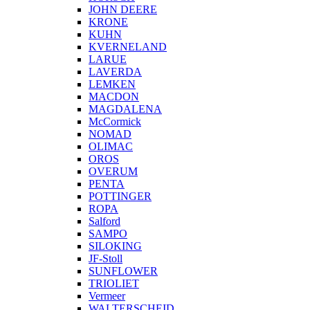
JOHN DEERE
KRONE
KUHN
KVERNELAND
LARUE
LAVERDA
LEMKEN
MACDON
MAGDALENA
McCormick
NOMAD
OLIMAC
OROS
OVERUM
PENTA
POTTINGER
ROPA
Salford
SAMPO
SILOKING
JF-Stoll
SUNFLOWER
TRIOLIET
Vermeer
WALTERSCHEID