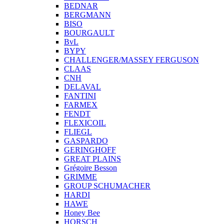
BEDNAR
BERGMANN
BISO
BOURGAULT
BvL
BYPY
CHALLENGER/MASSEY FERGUSON
CLAAS
CNH
DELAVAL
FANTINI
FARMEX
FENDT
FLEXICOIL
FLIEGL
GASPARDO
GERINGHOFF
GREAT PLAINS
Grégoire Besson
GRIMME
GROUP SCHUMACHER
HARDI
HAWE
Honey Bee
HORSCH