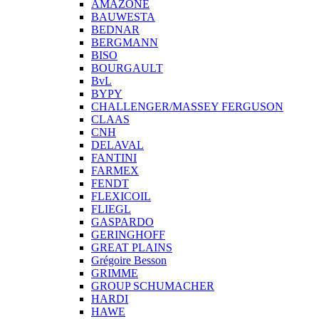
AMAZONE
BAUWESTA
BEDNAR
BERGMANN
BISO
BOURGAULT
BvL
BYPY
CHALLENGER/MASSEY FERGUSON
CLAAS
CNH
DELAVAL
FANTINI
FARMEX
FENDT
FLEXICOIL
FLIEGL
GASPARDO
GERINGHOFF
GREAT PLAINS
Grégoire Besson
GRIMME
GROUP SCHUMACHER
HARDI
HAWE