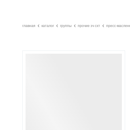
главная
каталог
группы
прочие зч схт
пресс-масленк