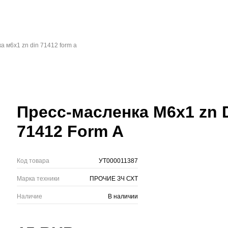
а м6х1 zn din 71412 form a
Пресс-масленка М6х1 zn 
71412 Form A
Код товара
УТ000011387
Марка техники
ПРОЧИЕ ЗЧ СХТ
Наличие
В наличии