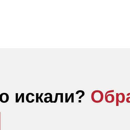
то искали?
Обр