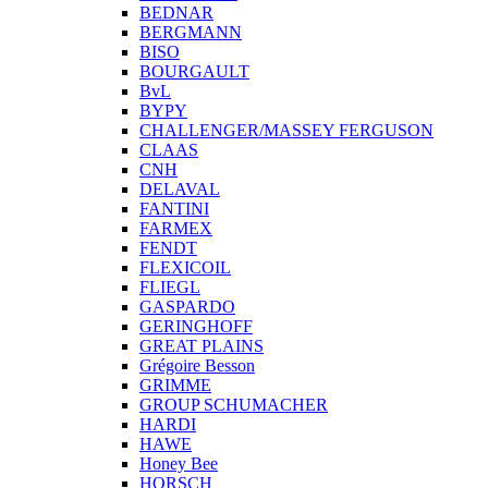
BEDNAR
BERGMANN
BISO
BOURGAULT
BvL
BYPY
CHALLENGER/MASSEY FERGUSON
CLAAS
CNH
DELAVAL
FANTINI
FARMEX
FENDT
FLEXICOIL
FLIEGL
GASPARDO
GERINGHOFF
GREAT PLAINS
Grégoire Besson
GRIMME
GROUP SCHUMACHER
HARDI
HAWE
Honey Bee
HORSCH