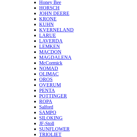
Honey Bee
HORSCH
JOHN DEERE
KRONE
KUHN
KVERNELAND
LARUE
LAVERDA
LEMKEN
MACDON
MAGDALENA
McCormick
NOMAD
OLIMAC
OROS
OVERUM
PENTA
POTTINGER
ROPA
Salford
SAMPO
SILOKING
JF-Stoll
SUNFLOWER
TRIOLIET