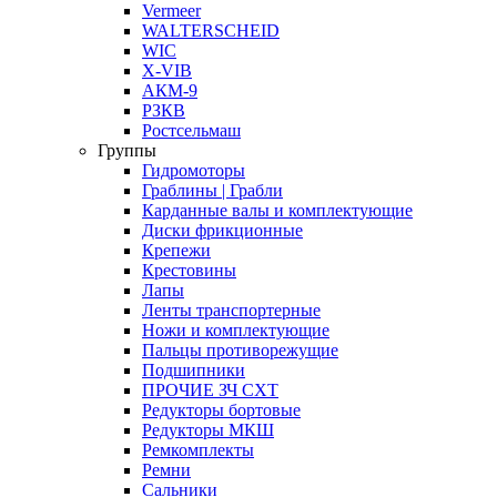
Vermeer
WALTERSCHEID
WIC
X-VIB
АКМ-9
РЗКВ
Ростсельмаш
Группы
Гидромоторы
Граблины | Грабли
Карданные валы и комплектующие
Диски фрикционные
Крепежи
Крестовины
Лапы
Ленты транспортерные
Ножи и комплектующие
Пальцы противорежущие
Подшипники
ПРОЧИЕ ЗЧ СХТ
Редукторы бортовые
Редукторы МКШ
Ремкомплекты
Ремни
Сальники