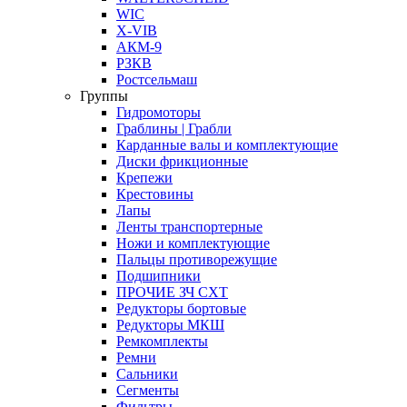
WIC
X-VIB
АКМ-9
РЗКВ
Ростсельмаш
Группы
Гидромоторы
Граблины | Грабли
Карданные валы и комплектующие
Диски фрикционные
Крепежи
Крестовины
Лапы
Ленты транспортерные
Ножи и комплектующие
Пальцы противорежущие
Подшипники
ПРОЧИЕ ЗЧ СХТ
Редукторы бортовые
Редукторы МКШ
Ремкомплекты
Ремни
Сальники
Сегменты
Фильтры