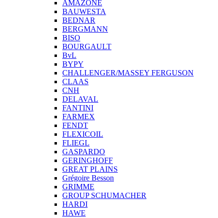
AMAZONE
BAUWESTA
BEDNAR
BERGMANN
BISO
BOURGAULT
BvL
BYPY
CHALLENGER/MASSEY FERGUSON
CLAAS
CNH
DELAVAL
FANTINI
FARMEX
FENDT
FLEXICOIL
FLIEGL
GASPARDO
GERINGHOFF
GREAT PLAINS
Grégoire Besson
GRIMME
GROUP SCHUMACHER
HARDI
HAWE