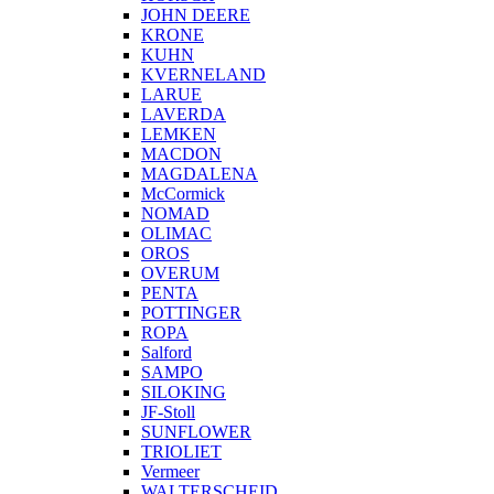
JOHN DEERE
KRONE
KUHN
KVERNELAND
LARUE
LAVERDA
LEMKEN
MACDON
MAGDALENA
McCormick
NOMAD
OLIMAC
OROS
OVERUM
PENTA
POTTINGER
ROPA
Salford
SAMPO
SILOKING
JF-Stoll
SUNFLOWER
TRIOLIET
Vermeer
WALTERSCHEID