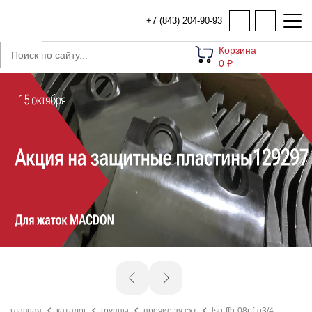
+7 (843) 204-90-93
Корзина
0 ₽
главная
каталог
группы
прочие зч схт
lsq-ffh-08pf-g3/4